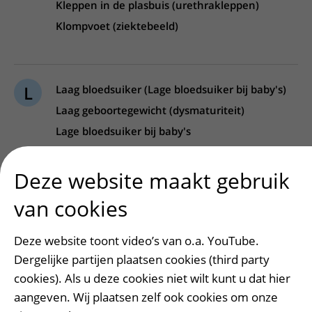
Kleppen in de plasbuis (urethrakleppen)
Klompvoet (ziektebeeld)
L
Laag bloedsuiker (Lage bloedsuiker bij baby's)
Laag geboortegewicht (dysmaturiteit)
Lage bloedsuiker bij baby's
Laryngomalacie (Strottenhoofd met
verminderde stevigheid (Laryngomalacie))
Deze website maakt gebruik
Leukemie (Acute leukemie)
van cookies
Limb-Girdle Dystrofie (LGMD)
Listeria/Listeriose en zwangerschap
Deze website toont video’s van o.a. YouTube.
Longziekten bij patiënten met
Dergelijke partijen plaatsen cookies (third party
cookies). Als u deze cookies niet wilt kunt u dat hier
afweerstoornissen
aangeven. Wij plaatsen zelf ook cookies om onze
Luchtweg- en ademhalingsproblemen