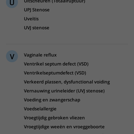
U
Uitscheuren (Totaalruptuur)
UPJ Stenose
Uveïtis
UVJ stenose
V
Vaginale reflux
Ventrikel septum defect (VSD)
Ventrikelseptumdefect (VSD)
Verkeerd plassen, dysfunctional voiding
Vernauwing urineleider (UVJ stenose)
Voeding en zwangerschap
Voedselallergie
Vroegtijdig gebroken vliezen
Vroegtijdige weeën en vroeggeboorte