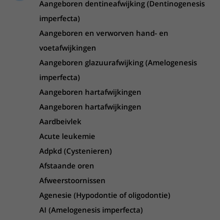
Verpleegafdelingen
Aangeboren dentineafwijking (Dentinogenesis
Ik ben zwanger of net bevallen
De organisatie
Parkeren
Research
imperfecta)
Centra
Onze poliklinieken
Werken in het WKZ
Virtuele plattegrond
Aangeboren en verworven hand- en
Werken bij het WKZ
Zorgverleners
Onze verpleegafdelingen
Onze Foundation
voetafwijkingen
Steun het WKZ
Onze faciliteiten
Aangeboren glazuurafwijking (Amelogenesis
Ondersteuning en begeleiding
imperfecta)
Aangeboren hartafwijkingen
Samen met kinderen en ouders
Aangeboren hartafwijkingen
Ervaringen van patiënten
Aardbeivlek
Regels en rechten
Acute leukemie
Zorgkosten
Adpkd (Cystenieren)
Wachttijden
Afstaande oren
Afweerstoornissen
Betere zorg door onderzoek
Agenesie (Hypodontie of oligodontie)
AI (Amelogenesis imperfecta)