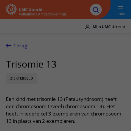
Naar hoofdinhoud
UMC
Werken bij het
Steun het
Research
Utrecht
WKZ
WKZ
menu
Mijn UMC Utrecht
Translate
UMC Utrecht
Terug
Home
Trisomie 13
Onze zorg
ZIEKTEBEELD
Ziektebeelden
Voor patiënten
Onderzoeken
Ik heb een afspraak op de polikliniek
Over het WKZ
Een kind met trisomie 13 (Patausyndroom) heeft
Behandelingen
Uw kind voorbereiden
Over ons
Contact en route
een chromosoom teveel (chromosoom 13). Het
Specialismen
Mijn kind heeft een (dag)opname
heeft in iedere cel 3 exemplaren van chromosoom
Samenwerking
Spoed
Meer UMC Utrecht
13 in plaats van 2 exemplaren.
Poliklinieken
Mijn kind ligt op de IC
Historie WKZ
Adres en route
UMC Utrecht