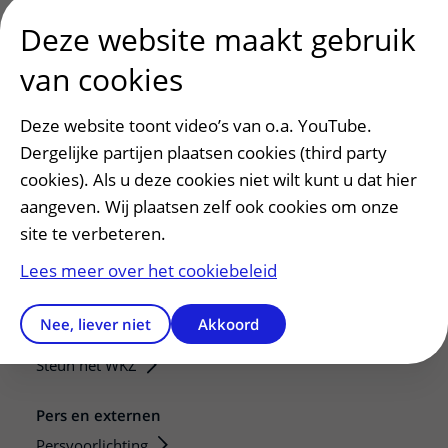
Deze website maakt gebruik
van cookies
Deze website toont video’s van o.a. YouTube.
Dergelijke partijen plaatsen cookies (third party
cookies). Als u deze cookies niet wilt kunt u dat hier
aangeven. Wij plaatsen zelf ook cookies om onze
Patiëntenservice
site te verbeteren.
Regels en rechten
Lees meer over het cookiebeleid
Meedoen aan wetenschappelijk onderzoek
Samenwerken met patiënten
Nee, liever niet
Akkoord
Clientenraad
Steun het WKZ
Pers en externen
Persvoorlichting