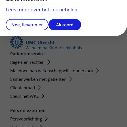
Lees meer over het cookiebeleid
Nee, liever niet
Akkoord
Patiëntenservice
Regels en rechten
Meedoen aan wetenschappelijk onderzoek
Samenwerken met patiënten
Clientenraad
Steun het WKZ
Pers en externen
Persvoorlichting