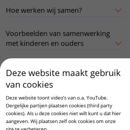
Hoe werken wij samen?
uitklapper, kl
Voorbeelden van samenwerking
met kinderen en ouders
uitklapper, kl
Ook handig
uitklapper, klik om te ope
Deze website maakt gebruik
van cookies
Deze website toont video’s van o.a. YouTube.
Heeft deze informatie u geholpen?
Dergelijke partijen plaatsen cookies (third party
Ja
Nee
cookies). Als u deze cookies niet wilt kunt u dat hier
aangeven. Wij plaatsen zelf ook cookies om onze
site te verbeteren.