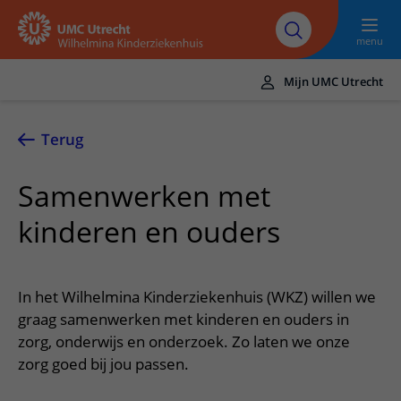
Naar hoofdinhoud
UMC
Werken bij het
Steun het
Research
Utrecht
WKZ
WKZ
menu
Mijn UMC Utrecht
Translate
UMC Utrecht
Terug
Home
Samenwerken met
Onze zorg
kinderen en ouders
Ziektebeelden
Voor patiënten
Onderzoeken
Ik heb een afspraak op de polikliniek
Over het WKZ
In het Wilhelmina Kinderziekenhuis (WKZ) willen we
Behandelingen
Uw kind voorbereiden
graag samenwerken met kinderen en ouders in
Over ons
Contact en route
Specialismen
zorg, onderwijs en onderzoek. Zo laten we onze
Mijn kind heeft een (dag)opname
Samenwerking
Spoed
zorg goed bij jou passen.
Meer UMC Utrecht
Poliklinieken
Mijn kind ligt op de IC
Historie WKZ
Adres en route
UMC Utrecht