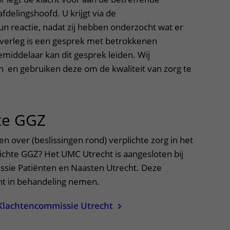
delingshoofd. U krijgt via de
n reactie, nadat zij hebben onderzocht wat er
 overleg is een gesprek met betrokkenen
middelaar kan dit gesprek leiden. Wij
en en gebruiken deze om de kwaliteit van zorg te
te GGZ
uitklapper, klik om te op
en over (beslissingen rond) verplichte zorg in het
ichte GGZ? Het UMC Utrecht is aangesloten bij
sie Patiënten en Naasten Utrecht. Deze
ht in behandeling nemen.
Klachtencommissie Utrecht