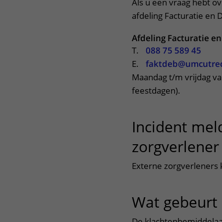
Als u een vraag hebt o
afdeling Facturatie en
Afdeling Facturatie e
T.
088 75 589 45
E.
faktdeb@umcutrec
Maandag t/m vrijdag va
feestdagen).
Incident mel
zorgverlener
Externe zorgverleners
Wat gebeurt 
De klachtenbemiddelaar