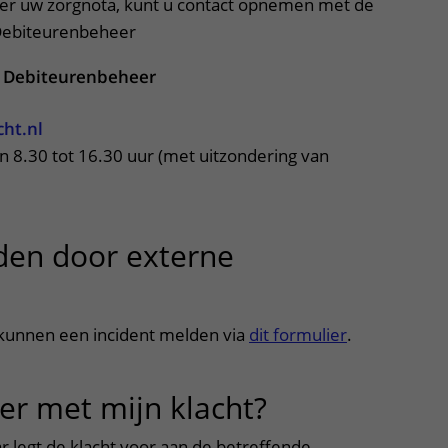
ver uw zorgnota, kunt u contact opnemen met de
 Debiteurenbeheer
n Debiteurenbeheer
ht.nl
n 8.30 tot 16.30 uur (met uitzondering van
den door externe
uitklapper, klik om te openen
 kunnen een incident melden via
dit formulier
.
er met mijn klacht?
uitklapper, 
 legt de klacht voor aan de betreffende