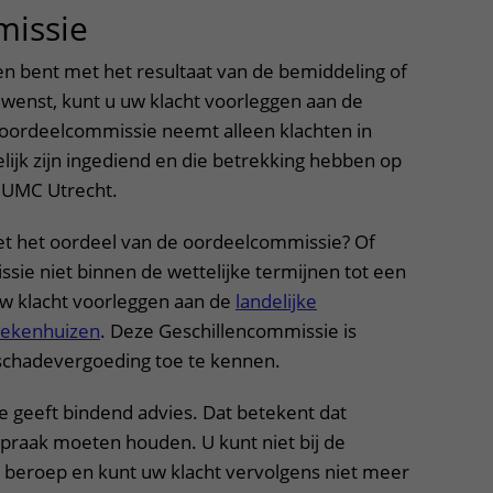
issie
uitklapper, klik om te ope
n bent met het resultaat van de bemiddeling of
 wenst, kunt u uw klacht voorleggen aan de
oordeelcommissie neemt alleen klachten in
elijk zijn ingediend en die betrekking hebben op
t UMC Utrecht.
et het oordeel van de oordeelcommissie? Of
ie niet binnen de wettelijke termijnen tot een
uw klacht voorleggen aan de
landelijke
iekenhuizen
. Deze Geschillencommissie is
schadevergoeding toe te kennen.
 geeft bindend advies. Dat betekent dat
tspraak moeten houden. U kunt niet bij de
 beroep en kunt uw klacht vervolgens niet meer