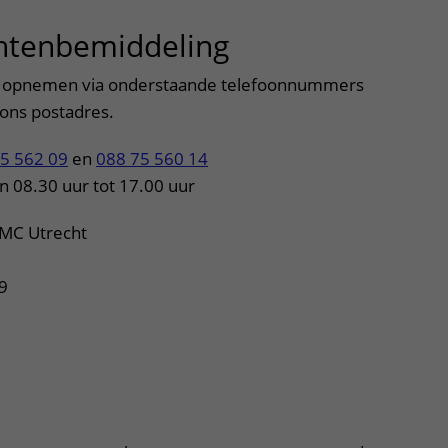
chtenbemiddeling
uitklapper, kli
s opnemen via onderstaande telefoonnummers
 ons postadres.
5 562 09
en
088 75 560 14
n 08.30 uur tot 17.00 uur
UMC Utrecht
9
klapper, klik om te openen