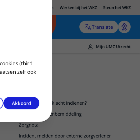
UMC Utrecht
Research
Werken bij het WKZ
Steun het WKZ
Translate
Mijn UMC Utrecht
cookies (third
laatsen zelf ook
Hoe kan ik een klacht indienen?
Akkoord
Contact Klachtenbemiddeling
Zorgnota
Incident melden door externe zorgverlener