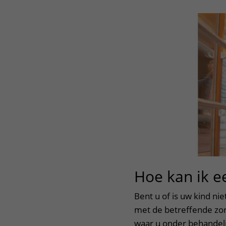
Centra
Onze poliklinieken
Bet
Zorgverleners
Onze verpleegafdelingen
Onze faciliteiten
Hoe kan ik e
Bent u of is uw kind ni
met de betreffende zor
waar u onder behandel