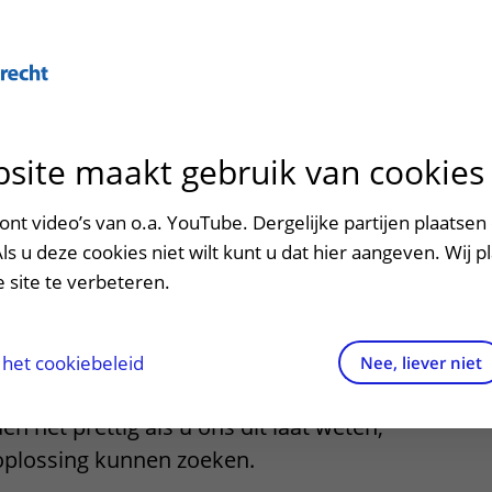
site maakt gebruik van cookies
ontact en route
ersteuning en begeleiding
poed
nt video’s van o.a. YouTube. Dergelijke partijen plaatsen 
cht indienen
Als u deze cookies niet wilt kunt u dat hier aangeven. Wij p
men met kinderen en ouders
dres en route
 site te verbeteren.
aringen van patiënten
arkeren
doen hun best om optimale zorg te
els en rechten
irtuele plattegrond
het cookiebeleid
Nee, liever niet
het gebeuren dat u of uw kind niet
rgkosten
den het prettig als u ons dit laat weten,
oplossing kunnen zoeken.
httijden