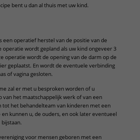
cipe bent u dan al thuis met uw kind.
uitklapper, klik om te openen
s een operatief herstel van de positie van de
e operatie wordt gepland als uw kind ongeveer 3
ze operatie wordt de opening van de darm op de
spier geplaatst. En wordt de eventuele verbinding
as of vagina gesloten.
me zal er met u besproken worden of u
p van het maatschappelijk werk of van een
n tot het behandelteam van kinderen met een
 en kunnen u, de ouders, en ook later eventueel
bijstaan.
n vereniging voor mensen geboren met een