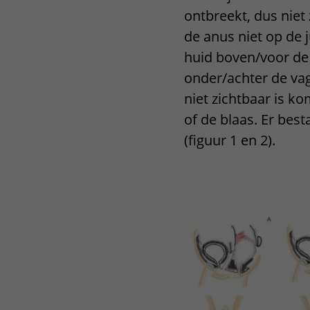
ontbreekt, dus niet
Centra
Onze poliklinieken
Bet
de anus niet op de j
Zorgverleners
Onze verpleegafdelingen
huid boven/voor de 
onder/achter de va
Onze faciliteiten
niet zichtbaar is ko
of de blaas. Er be
(figuur 1 en 2).