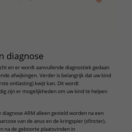
n diagnose
uitklapper, klik om t
ht en er wordt aanvullende diagnostiek gedaan
de afwijkingen. Verder is belangrijk dat uw kind
e ontlasting) kwijt kan. Dit wordt
ig zijn er mogelijkheden om uw kind te helpen
e diagnose ARM alleen gesteld worden na een
rcose van de anus en de kringspier (sfincter).
en na de geboorte plaatsvinden in