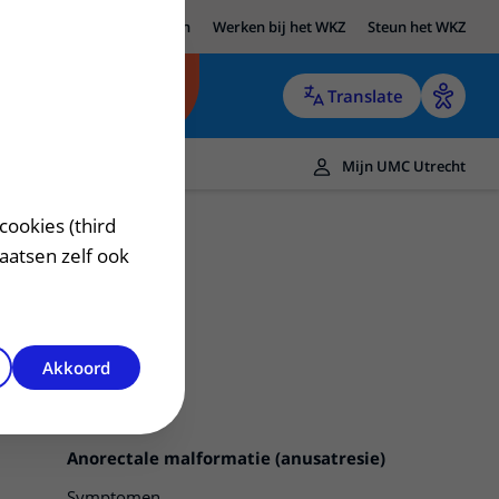
UMC Utrecht
Research
Werken bij het WKZ
Steun het WKZ
Translate
Mijn UMC Utrecht
cookies (third
laatsen zelf ook
Akkoord
Anorectale malformatie (anusatresie)
Symptomen