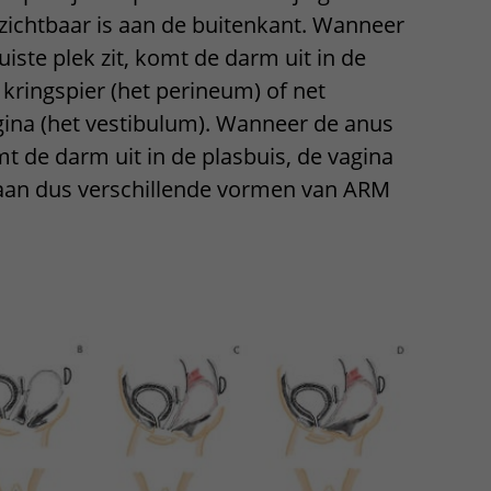
 zichtbaar is aan de buitenkant. Wanneer
ere zorg door onderzoek
uiste plek zit, komt de darm uit in de
kringspier (het perineum) of net
gina (het vestibulum). Wanneer de anus
mt de darm uit in de plasbuis, de vagina
staan dus verschillende vormen van ARM