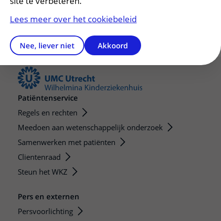
site te verbeteren.
Lees meer over het cookiebeleid
Nee, liever niet
Akkoord
Patiëntenservice
Regels en rechten
Meedoen aan wetenschappelijk onderzoek
Samenwerken met patiënten
Clientenraad
Steun het WKZ
Pers en externen
Persvoorlichting