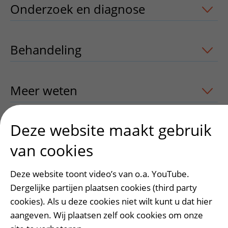
Onderzoek en diagnose
uitklapper, kl
Behandeling
uitklapper, klik om te op
Meer weten
uitklapper, klik om te ope
Deze website maakt gebruik
Contact
uitklapper, klik om te openen
van cookies
Deze website toont video’s van o.a. YouTube.
Dergelijke partijen plaatsen cookies (third party
Heeft deze informatie u geholpen?
cookies). Als u deze cookies niet wilt kunt u dat hier
Ja
Nee
aangeven. Wij plaatsen zelf ook cookies om onze