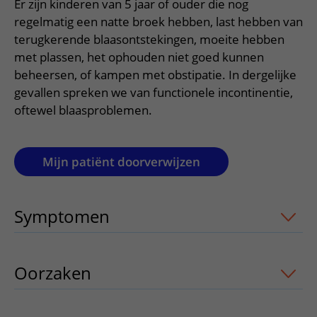
Verpleegafdelingen
Er zijn kinderen van 5 jaar of ouder die nog
Ik ben zwanger of net bevallen
De organisatie
Parkeren
regelmatig een natte broek hebben, last hebben van
Research
Centra
Onze poliklinieken
Werken in het WKZ
terugkerende blaasontstekingen, moeite hebben
Virtuele plattegrond
Werken bij het WKZ
Zorgverleners
met plassen, het ophouden niet goed kunnen
Onze verpleegafdelingen
Onze Foundation
beheersen, of kampen met obstipatie. In dergelijke
Steun het WKZ
Onze faciliteiten
gevallen spreken we van functionele incontinentie,
Ondersteuning en begeleiding
oftewel blaasproblemen.
Samen met kinderen en ouders
Ervaringen van patiënten
Mijn patiënt doorverwijzen
Regels en rechten
Zorgkosten
Symptomen
uitklapper, klik om te ope
Wachttijden
Betere zorg door onderzoek
Oorzaken
uitklapper, klik om te opene