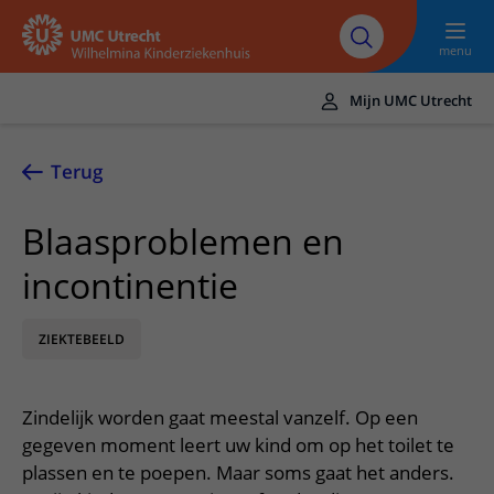
Naar hoofdinhoud
UMC
Werken bij het
Steun het
Research
Utrecht
WKZ
WKZ
menu
Mijn UMC Utrecht
Translate
UMC Utrecht
Terug
Home
Blaasproblemen en
Onze zorg
incontinentie
Ziektebeelden
Voor patiënten
Onderzoeken
ZIEKTEBEELD
Ik heb een afspraak op de polikliniek
Over het WKZ
Behandelingen
Uw kind voorbereiden
Over ons
Contact en route
Zindelijk worden gaat meestal vanzelf. Op een
Specialismen
Mijn kind heeft een (dag)opname
Samenwerking
Spoed
gegeven moment leert uw kind om op het toilet te
Meer UMC Utrecht
Poliklinieken
Mijn kind ligt op de IC
plassen en te poepen. Maar soms gaat het anders.
Historie WKZ
Adres en route
UMC Utrecht