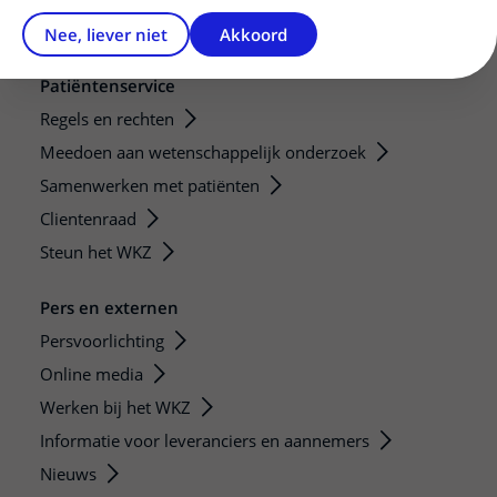
Nee, liever niet
Akkoord
Patiëntenservice
Regels en rechten
Meedoen aan wetenschappelijk onderzoek
Samenwerken met patiënten
Clientenraad
Steun het WKZ
Pers en externen
Persvoorlichting
Online media
Werken bij het WKZ
Informatie voor leveranciers en aannemers
Nieuws