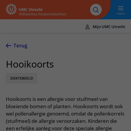
Naar hoofdinhoud
UMC
Werken bij het
Steun het
Research
Utrecht
WKZ
WKZ
menu
Mijn UMC Utrecht
Translate
UMC Utrecht
Terug
Home
Hooikoorts
Onze zorg
ZIEKTEBEELD
Ziektebeelden
Voor patiënten
Onderzoeken
Ik heb een afspraak op de polikliniek
Over het WKZ
Hooikoorts is een allergie voor stuifmeel van
Behandelingen
Uw kind voorbereiden
Over ons
Contact en route
bloeiende bomen of planten. Hooikoorts wordt ook
Specialismen
Mijn kind heeft een (dag)opname
wel pollenallergie genoemd, omdat de pollenkorrels
Samenwerking
Spoed
Meer UMC Utrecht
(stuifmeel) de allergie veroorzaken. Kinderen die
Poliklinieken
Mijn kind ligt op de IC
Historie WKZ
Adres en route
een erfelijke aanleg voor deze speciale allergie
UMC Utrecht