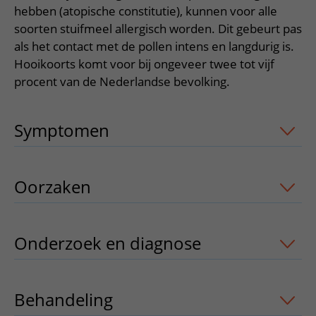
Verpleegafdelingen
Ik ben zwanger of net bevallen
hebben (atopische constitutie), kunnen voor alle
De organisatie
Parkeren
Research
soorten stuifmeel allergisch worden. Dit gebeurt pas
Centra
Onze poliklinieken
Werken in het WKZ
Virtuele plattegrond
als het contact met de pollen intens en langdurig is.
Werken bij het WKZ
Zorgverleners
Onze verpleegafdelingen
Onze Foundation
Hooikoorts komt voor bij ongeveer twee tot vijf
Steun het WKZ
procent van de Nederlandse bevolking.
Onze faciliteiten
Ondersteuning en begeleiding
Symptomen
uitklapper, klik om te ope
Samen met kinderen en ouders
Ervaringen van patiënten
Oorzaken
uitklapper, klik om te opene
Regels en rechten
Zorgkosten
Wachttijden
Onderzoek en diagnose
uitklapper, kl
Betere zorg door onderzoek
Behandeling
uitklapper, klik om te op