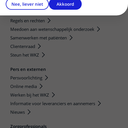
Nee, liever niet
Akkoord
Patiëntenservice
Regels en rechten
Meedoen aan wetenschappelijk onderzoek
Samenwerken met patiënten
Clientenraad
Steun het WKZ
Pers en externen
Persvoorlichting
Online media
Werken bij het WKZ
Informatie voor leveranciers en aannemers
Nieuws
Zorgprofessionals