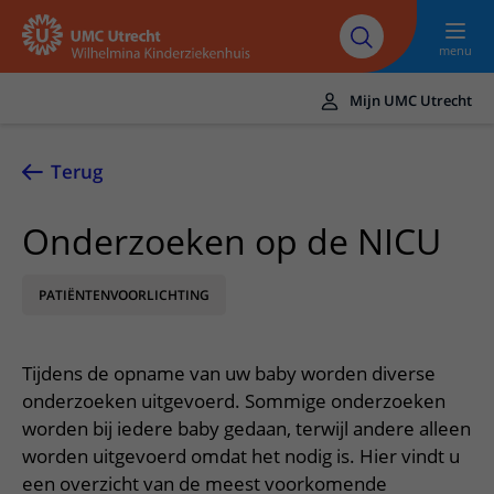
Naar hoofdinhoud
UMC
Werken bij het
Steun het
Research
Utrecht
WKZ
WKZ
menu
Mijn UMC Utrecht
Translate
UMC Utrecht
Terug
Home
Onderzoeken op de NICU
Onze zorg
PATIËNTENVOORLICHTING
Ziektebeelden
Voor patiënten
Onderzoeken
Ik heb een afspraak op de polikliniek
Over het WKZ
Tijdens de opname van uw baby worden diverse
Behandelingen
Uw kind voorbereiden
Over ons
Contact en route
onderzoeken uitgevoerd. Sommige onderzoeken
Specialismen
Mijn kind heeft een (dag)opname
worden bij iedere baby gedaan, terwijl andere alleen
Samenwerking
Spoed
Meer UMC Utrecht
worden uitgevoerd omdat het nodig is. Hier vindt u
Poliklinieken
Mijn kind ligt op de IC
Historie WKZ
Adres en route
een overzicht van de meest voorkomende
UMC Utrecht