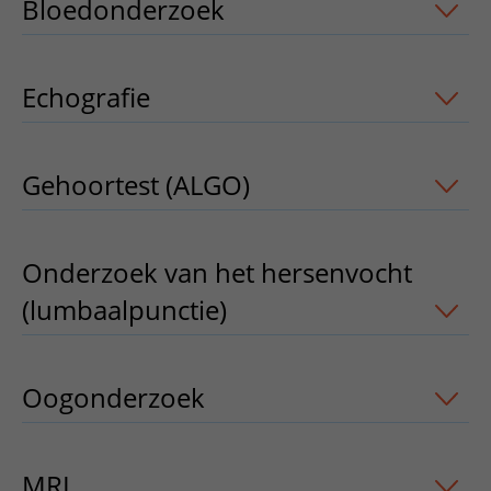
Bloedonderzoek
uitklapper, klik om t
Echografie
uitklapper, klik om te open
Gehoortest (ALGO)
uitklapper, klik om
Onderzoek van het hersenvocht
(lumbaalpunctie)
uitklapper, klik om t
Oogonderzoek
uitklapper, klik om te 
MRI
uitklapper, klik om te openen