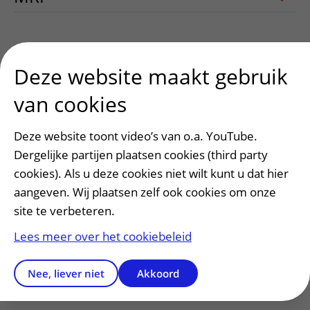
Neonatale screening (hielprik)
uitklapp
Deze website maakt gebruik
van cookies
Röntgenfoto
uitklapper, klik om te op
Deze website toont video’s van o.a. YouTube.
Dergelijke partijen plaatsen cookies (third party
Rachitis screening
uitklapper, klik om 
cookies). Als u deze cookies niet wilt kunt u dat hier
aangeven. Wij plaatsen zelf ook cookies om onze
site te verbeteren.
Slaap analyse
uitklapper, klik om te o
Lees meer over het cookiebeleid
Contact
uitklapper, klik om te openen
Nee, liever niet
Akkoord