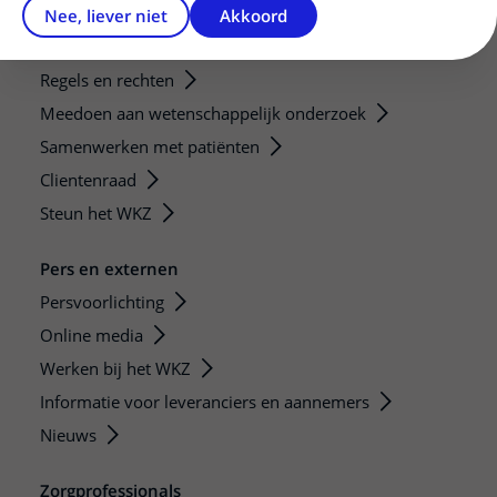
Nee, liever niet
Akkoord
Patiëntenservice
Regels en rechten
Meedoen aan wetenschappelijk onderzoek
Samenwerken met patiënten
Clientenraad
Steun het WKZ
Pers en externen
Persvoorlichting
Online media
Werken bij het WKZ
Informatie voor leveranciers en aannemers
Nieuws
Zorgprofessionals