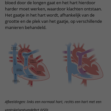
Verpleegafdelingen
bloed door de longen gaat en het hart hierdoor
Ik ben zwanger of net bevallen
De organisatie
Parkeren
harder moet werken, waardoor klachten ontstaan.
Research
Centra
Onze poliklinieken
Werken in het WKZ
Virtuele plattegrond
Het gaatje in het hart wordt, afhankelijk van de
Werken bij het WKZ
Zorgverleners
Onze verpleegafdelingen
grootte en de plek van het gaatje, op verschillende
Onze Foundation
manieren behandeld.
Steun het WKZ
Onze faciliteiten
Ondersteuning en begeleiding
Samen met kinderen en ouders
Ervaringen van patiënten
Regels en rechten
Zorgkosten
Wachttijden
Betere zorg door onderzoek
Afbeeldingen: links een normaal hart, rechts een hart met een
ventrikelseptumdefect (VSD)