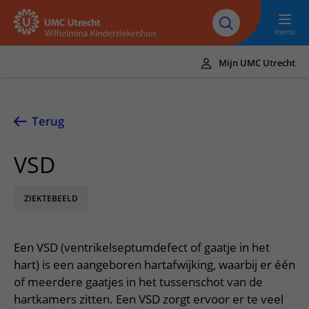
Naar hoofdinhoud
UMC
Werken bij het
Steun het
Research
Utrecht
WKZ
WKZ
menu
Mijn UMC Utrecht
Translate
UMC Utrecht
Terug
Home
VSD
Onze zorg
Ziektebeelden
Voor patiënten
ZIEKTEBEELD
Onderzoeken
Ik heb een afspraak op de polikliniek
Over het WKZ
Behandelingen
Uw kind voorbereiden
Over ons
Een VSD (ventrikelseptumdefect of gaatje in het
Contact en route
Specialismen
hart) is een aangeboren hartafwijking, waarbij er één
Mijn kind heeft een (dag)opname
Samenwerking
Spoed
Meer UMC Utrecht
of meerdere gaatjes in het tussenschot van de
Poliklinieken
Mijn kind ligt op de IC
Historie WKZ
hartkamers zitten. Een VSD zorgt ervoor er te veel
Adres en route
UMC Utrecht