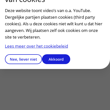
Contact
uitklapper, klik om te openen
Deze website toont video’s van o.a. YouTube.
Dergelijke partijen plaatsen cookies (third party
cookies). Als u deze cookies niet wilt kunt u dat hier
Heeft deze informatie u geholpen?
aangeven. Wij plaatsen zelf ook cookies om onze
Ja
Nee
site te verbeteren.
Lees meer over het cookiebeleid
Nee, liever niet
Akkoord