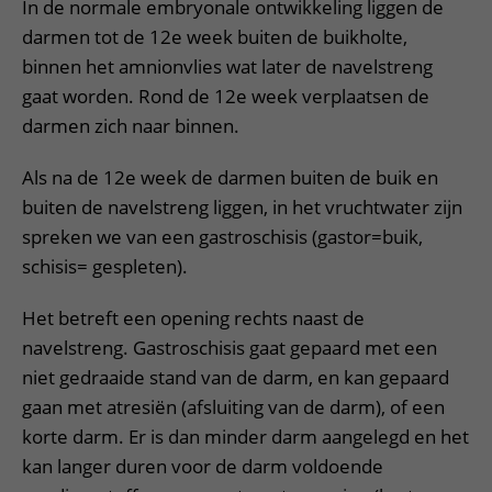
Verpleegafdelingen
In de normale embryonale ontwikkeling liggen de
Ik ben zwanger of net bevallen
De organisatie
Parkeren
darmen tot de 12e week buiten de buikholte,
Research
Centra
Onze poliklinieken
Werken in het WKZ
Virtuele plattegrond
binnen het amnionvlies wat later de navelstreng
Werken bij het WKZ
Zorgverleners
Onze verpleegafdelingen
gaat worden. Rond de 12e week verplaatsen de
Onze Foundation
Steun het WKZ
darmen zich naar binnen.
Onze faciliteiten
Ondersteuning en begeleiding
Als na de 12e week de darmen buiten de buik en
buiten de navelstreng liggen, in het vruchtwater zijn
Samen met kinderen en ouders
spreken we van een gastroschisis (gastor=buik,
Ervaringen van patiënten
schisis= gespleten).
Regels en rechten
Het betreft een opening rechts naast de
Zorgkosten
navelstreng. Gastroschisis gaat gepaard met een
Wachttijden
niet gedraaide stand van de darm, en kan gepaard
gaan met atresiën (afsluiting van de darm), of een
Betere zorg door onderzoek
korte darm. Er is dan minder darm aangelegd en het
kan langer duren voor de darm voldoende