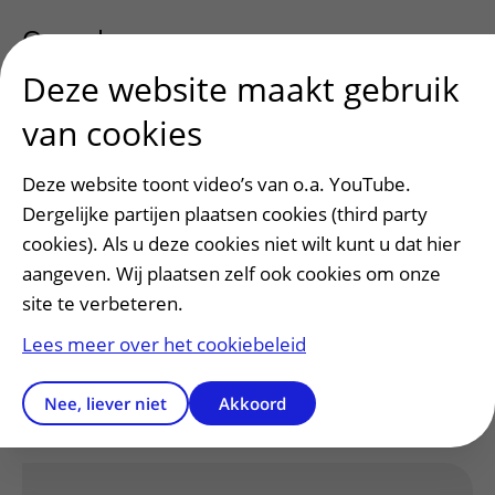
Oorzaken
uitklapper, klik om te opene
Deze website maakt gebruik
Onderzoek en diagnose
uitklapper, kl
van cookies
Deze website toont video’s van o.a. YouTube.
Behandeling
uitklapper, klik om te op
Dergelijke partijen plaatsen cookies (third party
cookies). Als u deze cookies niet wilt kunt u dat hier
aangeven. Wij plaatsen zelf ook cookies om onze
Meer weten
uitklapper, klik om te ope
site te verbeteren.
Lees meer over het cookiebeleid
Contact
uitklapper, klik om te openen
Nee, liever niet
Akkoord