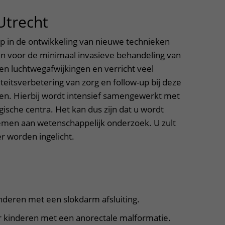
ere zorg door onderzoek
Utrecht
uitklapper, klik om te o
op in de ontwikkeling van nieuwe technieken
n voor de minimaal invasieve behandeling van
n luchtwegafwijkingen en verricht veel
eitsverbetering van zorg en follow-up bij deze
en. Hierbij wordt intensief samengewerkt met
ische centra. Het kan dus zijn dat u wordt
emen aan wetenschappelijk onderzoek. U zult
r worden ingelicht.
inderen met een slokdarm afsluiting.
r kinderen met een anorectale malformatie.