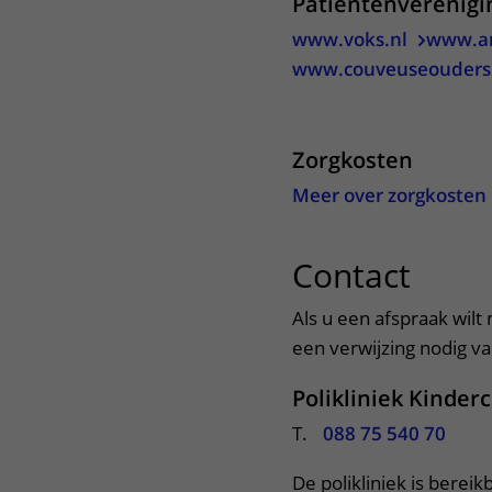
Patiëntenverenig
www.voks.nl
www.an
www.couveuseouders
Zorgkosten
Meer over zorgkosten
Contact
uitkl
Als u een afspraak wilt
een verwijzing nodig van
Polikliniek Kinder
T.
088 75 540 70
De polikliniek is berei