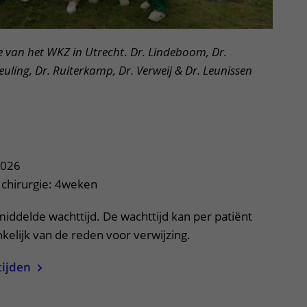
ie van het WKZ in Utrecht
.
Dr. Lindeboom, Dr.
 Reuling, Dr. Ruiterkamp, Dr. Verweij & Dr. Leunissen
uitklapper, klik om te openen
2026
k chirurgie: 4weken
middelde wachttijd. De wachttijd kan per patiënt
nkelijk van de reden voor verwijzing.
tijden