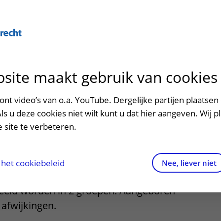
site maakt gebruik van cookies
ontact en route
ersteuning en begeleiding
poed
nt video’s van o.a. YouTube. Dergelijke partijen plaatsen 
le chirurgie
Als u deze cookies niet wilt kunt u dat hier aangeven. Wij p
men met kinderen en ouders
dres en route
 site te verbeteren.
aringen van patiënten
arkeren
els en rechten
irtuele plattegrond
het cookiebeleid
Nee, liever niet
 betreft chirurgie van het pasgeboren
rgkosten
deeld worden in 2 groepen. Aangeboren
afwijkingen.
httijden