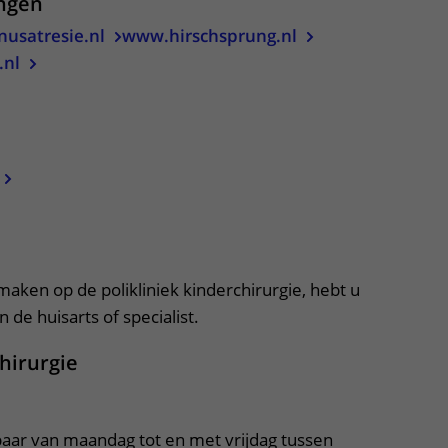
ingen
usatresie.nl
www.hirschsprung.nl
.nl
apper, klik om te openen
 maken op de polikliniek kinderchirurgie, hebt u
 de huisarts of specialist.
chirurgie
kbaar van maandag tot en met vrijdag tussen 