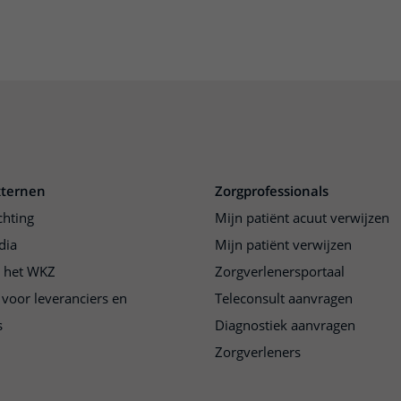
xternen
Zorgprofessionals
chting
Mijn patiënt acuut verwijzen
dia
Mijn patiënt verwijzen
j het WKZ
Zorgverlenersportaal
 voor leveranciers en
Teleconsult aanvragen
s
Diagnostiek aanvragen
Zorgverleners