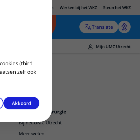
UMC Utrecht
Research
Werken bij het WKZ
Steun het WKZ
Translate
Mijn UMC Utrecht
cookies (third
laatsen zelf ook
Akkoord
Neonatale chirurgie
Bij het UMC Utrecht
Meer weten