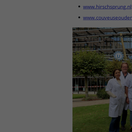
www.hirschsprung.nl
www.couveuseouders