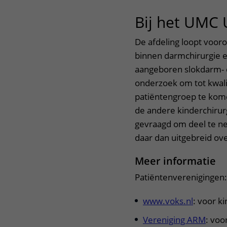
Centra
Onze poliklinieken
Bet
Bij het UMC 
Zorgverleners
Onze verpleegafdelingen
De afdeling loopt voor
binnen darmchirurgie e
Onze faciliteiten
aangeboren slokdarm- e
onderzoek om tot kwalit
patiëntengroep te kom
de andere kinderchirurg
gevraagd om deel te n
daar dan uitgebreid ove
Meer informatie
Patiëntenverenigingen:
www.voks.nl
: voor k
Vereniging ARM
: voo