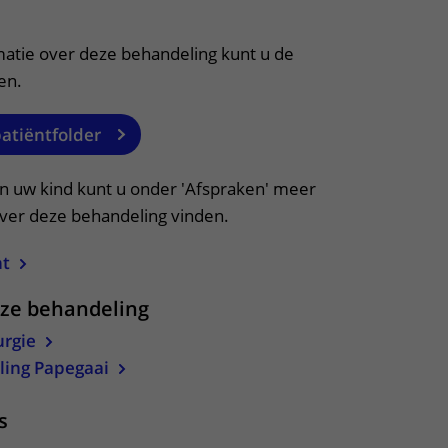
itklapper, klik om te openen
matie over deze behandeling kunt u de
en.
patiëntfolder
an uw kind kunt u onder 'Afspraken' meer
over deze behandeling vinden.
ht
eze behandeling
urgie
ling Papegaai
s