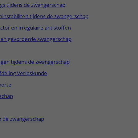
ugs tijdens de zwangerschap
ere zorg door onderzoek
instabiliteit tijdens de zwangerschap
tor en irregulaire antistoffen
 een gevorderde zwangerschap
gen tijdens de zwangerschap
afdeling Verloskunde
oorte
rschap
in de zwangerschap