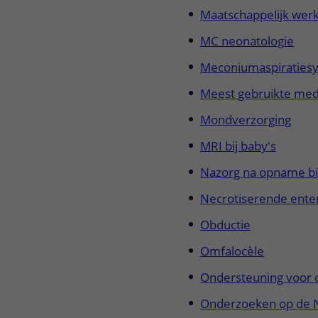
Maatschappelijk wer
MC neonatologie
Meconiumaspiraties
Meest gebruikte medi
Mondverzorging
MRI bij baby's
Nazorg na opname bi
Necrotiserende enter
Obductie
Omfalocèle
Ondersteuning voor 
Onderzoeken op de 