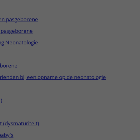
een pasgeborene
n pasgeborene
ng Neonatologie
geborene
 vrienden bij een opname op de neonatologie
)
 (dysmaturiteit)
baby's