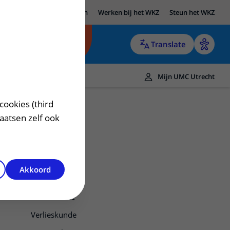
UMC Utrecht
Research
Werken bij het WKZ
Steun het WKZ
Translate
Mijn UMC Utrecht
cookies (third
laatsen zelf ook
Akkoord
Verloskunde
Verlieskunde