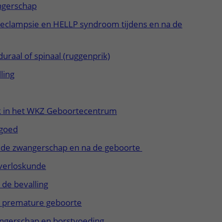
ngerschap
-eclampsie en HELLP syndroom tijdens en na de
uraal of spinaal (ruggenprik)
ling
k in het WKZ Geboortecentrum
 goed
 de zwangerschap en na de geboorte
verloskunde
s de bevalling
 premature geboorte
ngerschap en borstvoeding