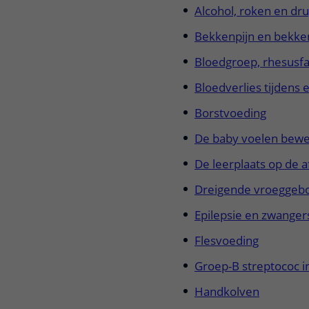
Alcohol, roken en dr
Centra
Onze poliklinieken
Bet
Bekkenpijn en bekken
Zorgverleners
Onze verpleegafdelingen
Bloedgroep, rhesusfac
Onze faciliteiten
Bloedverlies tijdens
Borstvoeding
De baby voelen bewe
De leerplaats op de 
Dreigende vroeggeb
Epilepsie en zwange
Flesvoeding
Groep-B streptococ 
Handkolven