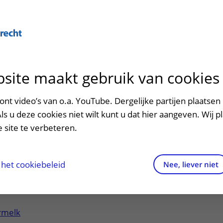
site maakt gebruik van cookies
ontact en route
ersteuning en begeleiding
poed
nt video’s van o.a. YouTube. Dergelijke partijen plaatsen 
Als u deze cookies niet wilt kunt u dat hier aangeven. Wij p
men met kinderen en ouders
dres en route
 site te verbeteren.
tiefolders
aringen van patiënten
arkeren
els en rechten
irtuele plattegrond
het cookiebeleid
Nee, liever niet
rgkosten
uitklapper, klik om te openen
httijden
rmelk