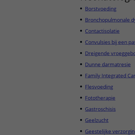
Borstvoeding
Bronchopulmonale dy
Contactisolatie
Convulsies bij een p
Dreigende vroeggeb
Dunne darmatresie
Family Integrated Car
Flesvoeding
Fototherapie
Gastroschisis
Geelzucht
Geestelijke verzorgi