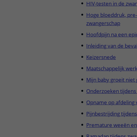
HIV-testen in de zwa
Hoge bloeddruk, pre
zwangerschap
Hoofdpijn na een epid
Inleiding van de beval
Keizersnede
Maatschappelijk wer
Mijn baby groeit niet
Onderzoeken tijdens
Opname op afdeling 
Pijnbestrijding tijden
Premature weeën en
Ramadan tijdens zwa