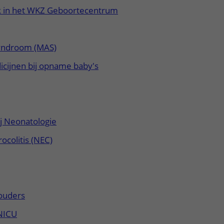
k in het WKZ Geboortecentrum
yndroom (MAS)
cijnen bij opname baby's
j Neonatologie
ocolitis (NEC)
ouders
NICU