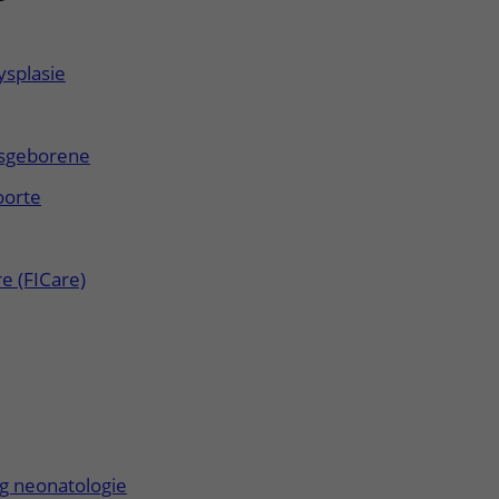
splasie
asgeborene
oorte
e (FICare)
ng neonatologie