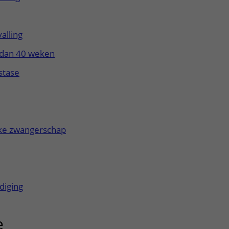
alling
dan 40 weken
stase
uitklapper, klik om te openen
ke zwangerschap
diging
e
uitklapper, klik om te openen