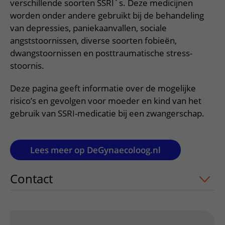
Verpleegafdelingen
verschillende soorten SSRI´s. Deze medicijnen
Ik ben zwanger of net bevallen
De organisatie
Parkeren
worden onder andere gebruikt bij de behandeling
Research
Centra
Onze poliklinieken
Werken in het WKZ
van depressies, paniekaanvallen, sociale
Virtuele plattegrond
Werken bij het WKZ
Zorgverleners
angststoornissen, diverse soorten fobieën,
Onze verpleegafdelingen
Onze Foundation
dwangstoornissen en posttraumatische stress-
Steun het WKZ
Onze faciliteiten
stoornis.
Ondersteuning en begeleiding
Deze pagina geeft informatie over de mogelijke
Samen met kinderen en ouders
risico’s en gevolgen voor moeder en kind van het
gebruik van SSRI-medicatie bij een zwangerschap.
Ervaringen van patiënten
Regels en rechten
Lees meer op DeGynaecoloog.nl
Zorgkosten
Wachttijden
Contact
uitklapper, klik om te openen
Betere zorg door onderzoek