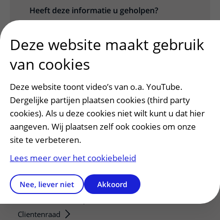
Heeft deze informatie u geholpen?
Ja
Nee
Deze website maakt gebruik
van cookies
Deze website toont video’s van o.a. YouTube.
Dergelijke partijen plaatsen cookies (third party
cookies). Als u deze cookies niet wilt kunt u dat hier
aangeven. Wij plaatsen zelf ook cookies om onze
site te verbeteren.
Patiëntenservice
Lees meer over het cookiebeleid
Regels en rechten
Nee, liever niet
Akkoord
Meedoen aan wetenschappelijk onderzoek
Samenwerken met patiënten
Clientenraad