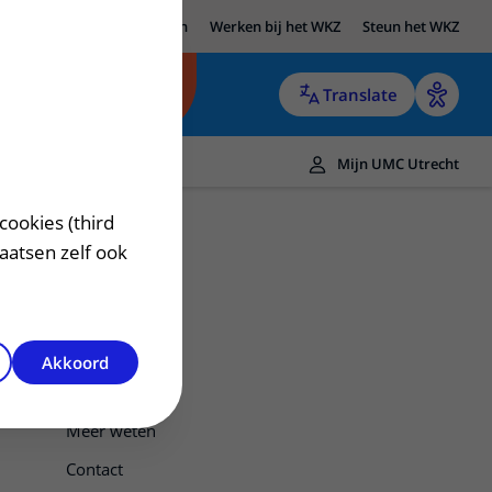
UMC Utrecht
Research
Werken bij het WKZ
Steun het WKZ
Translate
Mijn UMC Utrecht
cookies (third
laatsen zelf ook
Akkoord
Gipsbroek
Meer weten
Contact