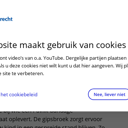
site maakt gebruik van cookies
ontact en route
ersteuning en begeleiding
poed
nt video’s van o.a. YouTube. Dergelijke partijen plaatsen 
ek
Als u deze cookies niet wilt kunt u dat hier aangeven. Wij p
men met kinderen en ouders
dres en route
 site te verbeteren.
aringen van patiënten
arkeren
els en rechten
irtuele plattegrond
het cookiebeleid
Nee, liever niet
t meestal voorgeschreven bij kinderen
rgkosten
 bij wie een Pavlik-bandage
at oplevert. De gipsbroek zorgt ervoor
httijden
 kind in een gespreide stand blijven. Zo