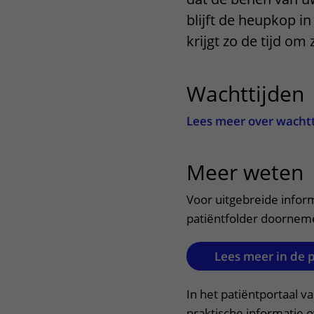
Centra
Onze poliklinieken
Bet
blijft de heupkop i
krijgt zo de tijd om
Zorgverleners
Onze verpleegafdelingen
Onze faciliteiten
Wachttijden
Lees meer over wacht
Meer weten
u
Voor uitgebreide infor
patiëntfolder doornem
Lees meer in de 
In het patiëntportaal v
praktische informatie 