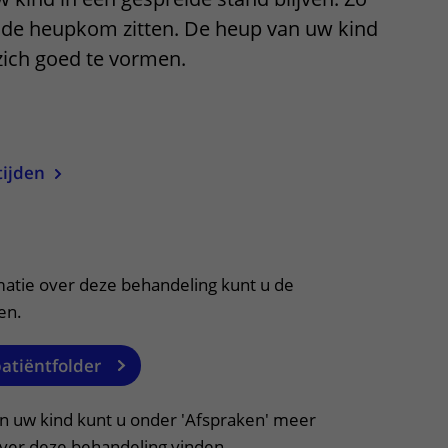
ere zorg door onderzoek
n de heupkom zitten. De heup van uw kind
 zich goed te vormen.
uitklapper, klik om te openen
tijden
itklapper, klik om te openen
matie over deze behandeling kunt u de
en.
patiëntfolder
an uw kind kunt u onder 'Afspraken' meer
over deze behandeling vinden.