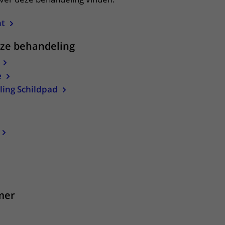
ht
eze behandeling
e
ling Schildpad
apper, klik om te openen
mer