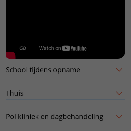
Verpleegafdelingen
Ik ben zwanger of net bevallen
De organisatie
Parkeren
Research
Centra
Onze poliklinieken
Werken in het WKZ
Virtuele plattegrond
Werken bij het WKZ
Zorgverleners
Onze verpleegafdelingen
Onze Foundation
Steun het WKZ
Onze faciliteiten
Ondersteuning en begeleiding
Samen met kinderen en ouders
Iframe video
Ervaringen van patiënten
School tijdens opname
uitklapper, kli
Regels en rechten
Zorgkosten
Thuis
uitklapper, klik om te openen
Wachttijden
Betere zorg door onderzoek
Polikliniek en dagbehandeling
uitklapp