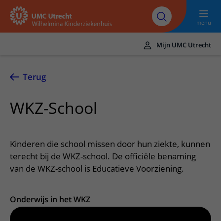
Naar hoofdinhoud
UMC
Werken bij het
Steun het
Research
Utrecht
WKZ
WKZ
menu
Mijn UMC Utrecht
Translate
UMC Utrecht
Terug
Home
WKZ-School
Onze zorg
Ziektebeelden
Voor patiënten
Kinderen die school missen door hun ziekte, kunnen
Onderzoeken
Ik heb een afspraak op de polikliniek
terecht bij de WKZ-school. De officiële benaming
Over het WKZ
van de WKZ-school is Educatieve Voorziening.
Behandelingen
Uw kind voorbereiden
Over ons
Contact en route
Specialismen
Mijn kind heeft een (dag)opname
Samenwerking
Spoed
Onderwijs in het WKZ
Meer UMC Utrecht
Poliklinieken
Mijn kind ligt op de IC
Historie WKZ
Adres en route
UMC Utrecht