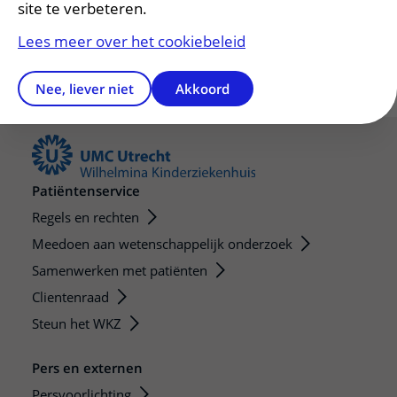
site te verbeteren.
Lees meer over het cookiebeleid
Nee, liever niet
Akkoord
Patiëntenservice
Regels en rechten
Meedoen aan wetenschappelijk onderzoek
Samenwerken met patiënten
Clientenraad
Steun het WKZ
Pers en externen
Persvoorlichting