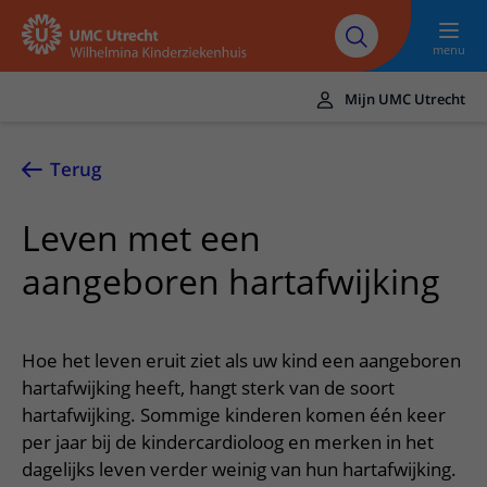
Naar hoofdinhoud
UMC
Werken bij het
Steun het
Research
Utrecht
WKZ
WKZ
menu
Mijn UMC Utrecht
Translate
UMC Utrecht
Terug
Home
Leven met een
Onze zorg
aangeboren hartafwijking
Ziektebeelden
Voor patiënten
Onderzoeken
Ik heb een afspraak op de polikliniek
Over het WKZ
Hoe het leven eruit ziet als uw kind een aangeboren
Behandelingen
Uw kind voorbereiden
hartafwijking heeft, hangt sterk van de soort
Over ons
Contact en route
Specialismen
hartafwijking. Sommige kinderen komen één keer
Mijn kind heeft een (dag)opname
Samenwerking
Spoed
per jaar bij de kindercardioloog en merken in het
Meer UMC Utrecht
Poliklinieken
Mijn kind ligt op de IC
Historie WKZ
dagelijks leven verder weinig van hun hartafwijking.
Adres en route
UMC Utrecht