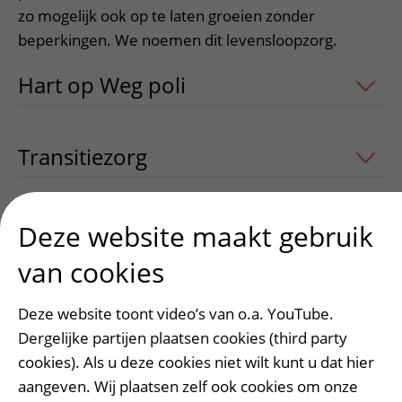
zo mogelijk ook op te laten groeien zonder
beperkingen. We noemen dit levensloopzorg.
Hart op Weg poli
uitklapper, klik om t
Transitiezorg
uitklapper, klik om te op
Meer informatie
uitklapper, klik om te
Deze website maakt gebruik
van cookies
Deze website toont video’s van o.a. YouTube.
Heeft deze informatie u geholpen?
Dergelijke partijen plaatsen cookies (third party
Ja
Nee
cookies). Als u deze cookies niet wilt kunt u dat hier
aangeven. Wij plaatsen zelf ook cookies om onze