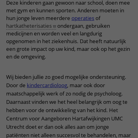
Verpleegafdelingen
Deze kinderen gaan gewoon naar school, doen mee
Ik ben zwanger of net bevallen
De organisatie
Parkeren
met gym en kunnen sporten. Anderen moeten in
Research
Centra
Onze poliklinieken
Werken in het WKZ
hun jonge leven meerdere
operaties
of
Virtuele plattegrond
Werken bij het WKZ
Zorgverleners
Onze verpleegafdelingen
hartkatheterisaties
ondergaan, gebruiken
Onze Foundation
medicijnen en worden veel en langdurig
Steun het WKZ
Onze faciliteiten
opgenomen in het ziekenhuis. Dat heeft natuurlijk
Ondersteuning en begeleiding
een grote impact op uw kind, maar ook op het gezin
en de omgeving.
Samen met kinderen en ouders
Ervaringen van patiënten
Wij bieden jullie zo goed mogelijke ondersteuning.
Regels en rechten
Door de
kindercardioloog
, maar ook door
Zorgkosten
maatschappelijk werk of zo nodig de psycholoog.
Daarnaast vinden we het heel belangrijk om oog te
Wachttijden
hebben voor de ontwikkeling van het kind. Het
Betere zorg door onderzoek
Centrum voor Aangeboren Hartafwijkingen UMC
Utrecht doet er dan ook alles aan om jonge
patiënten niet alleen succesvol te behandelen, maar