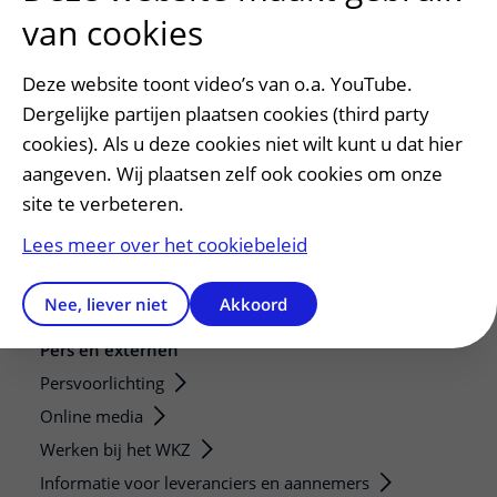
van cookies
Deze website toont video’s van o.a. YouTube.
Dergelijke partijen plaatsen cookies (third party
Patiëntenservice
cookies). Als u deze cookies niet wilt kunt u dat hier
Regels en rechten
aangeven. Wij plaatsen zelf ook cookies om onze
Meedoen aan wetenschappelijk onderzoek
site te verbeteren.
Samenwerken met patiënten
Lees meer over het cookiebeleid
Clientenraad
Steun het WKZ
Nee, liever niet
Akkoord
Pers en externen
Persvoorlichting
Online media
Werken bij het WKZ
Informatie voor leveranciers en aannemers