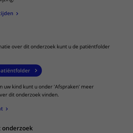
tijden
itklapper, klik om te openen
atie over dit onderzoek kunt u de patiëntfolder
patiëntfolder
an uw kind kunt u onder 'Afspraken' meer
over dit onderzoek vinden.
ht
it onderzoek