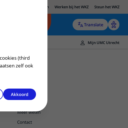
UMC Utrecht
Research
Werken bij het WKZ
Steun het WKZ
Translate
Mijn UMC Utrecht
cookies (third
laatsen zelf ook
Akkoord
Clonidinetest
Meer weten
Contact