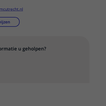
mcutrecht.nl
wijzen
formatie u geholpen?