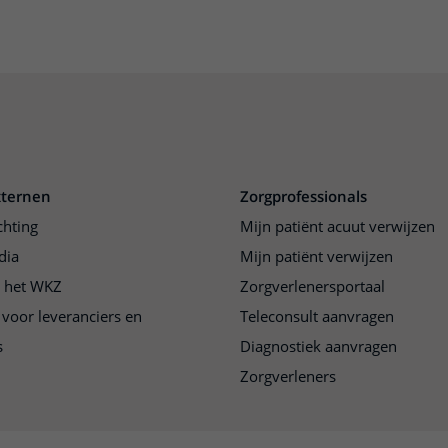
xternen
Zorgprofessionals
chting
Mijn patiënt acuut verwijzen
dia
Mijn patiënt verwijzen
j het WKZ
Zorgverlenersportaal
 voor leveranciers en
Teleconsult aanvragen
s
Diagnostiek aanvragen
Zorgverleners