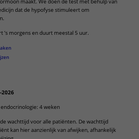
hormoon maakt. We doen de test met behulp van
ere zorg door onderzoek
edicijn dat de hypofyse stimuleert om
n.
rt ’s morgens en duurt meestal 5 uur.
maken
jzen
uitklapper, klik om te openen
8-2026
k endocrinologie: 4 weken
de wachttijd voor alle patiënten. De wachttijd
ënt kan hier aanzienlijk van afwijken, afhankelijk
ijzing.