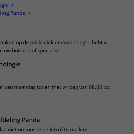
ogie
ling Panda
apper, klik om te openen
 maken op de polikliniek endocrinologie, hebt u
 uw huisarts of specialist.
inologie
ar van maandag tot en met vrijdag van 08.00 tot 
Afdeling Panda
an niet om ons te bellen of te mailen: