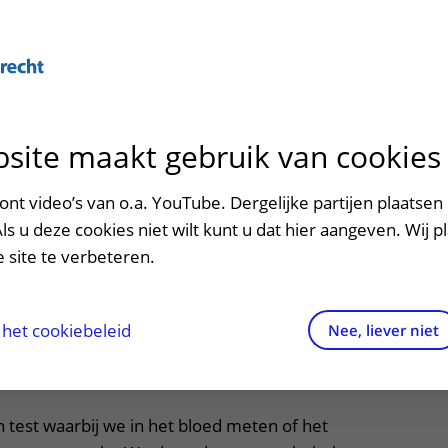
site maakt gebruik van cookies
ontact en route
ersteuning en begeleiding
poed
nt video’s van o.a. YouTube. Dergelijke partijen plaatsen 
etest
Als u deze cookies niet wilt kunt u dat hier aangeven. Wij p
men met kinderen en ouders
dres en route
 site te verbeteren.
aringen van patiënten
arkeren
els en rechten
irtuele plattegrond
het cookiebeleid
Nee, liever niet
 ziekenhuis voor een clonidinetest.
rgkosten
en test waarbij we in het bloed meten of het
httijden