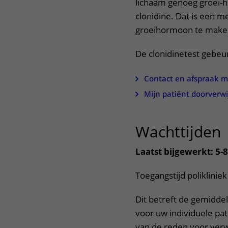
lichaam genoeg groei-
Centra
Onze poliklinieken
Bet
clonidine. Dat is een m
groeihormoon te make
Zorgverleners
Onze verpleegafdelingen
De clonidinetest gebeu
Onze faciliteiten
Contact en afspraak 
Mijn patiënt doorverwi
Wachttijden
Laatst bijgewerkt: 5-
Toegangstijd poliklinie
Dit betreft de gemiddel
voor uw individuele pati
van de reden voor verw