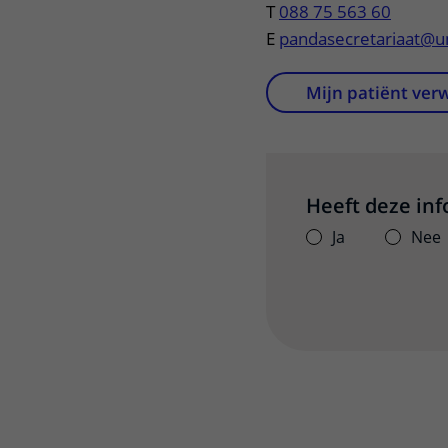
T
088 75 563 60
E
pandasecretariaat@u
Mijn patiënt ver
Heeft deze in
Ja
Nee