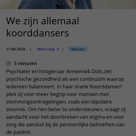
Verpleegafdelingen
Ik ben zwanger of net bevallen
De organisatie
Parkeren
Research
Centra
Onze poliklinieken
Werken in het WKZ
We zijn allemaal
Virtuele plattegrond
Werken bij het WKZ
Zorgverleners
Onze verpleegafdelingen
Onze Foundation
koorddansers
Steun het WKZ
Onze faciliteiten
Ondersteuning en begeleiding
11-06-2026
|
Meer zorg
|
Nieuws
Samen met kinderen en ouders
3 minuten
Ervaringen van patiënten
Psychiater en hoogleraar Annemiek Dols ziet
psychische gezondheid als een continuüm waarop
Regels en rechten
iedereen balanceert. In haar oratie ‘Koorddansen’
Zorgkosten
pleit zij voor meer begrip voor mensen met
stemmingsontregelingen, zoals een bipolaire
Wachttijden
stoornis. Om hen beter te ondersteunen, vraagt zij
Betere zorg door onderzoek
aandacht voor het doorbreken van stigma en voor
zorg die aansluit bij de persoonlijke behoeften van
de patiënt.