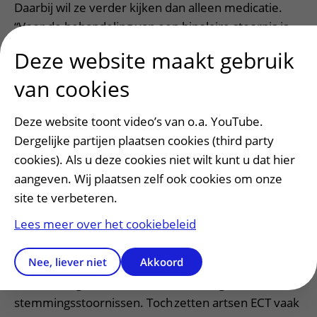
Daarbij wil ze verder kijken dan alleen medicatie.
“Voor de behandeling van een bipolaire stoornis is
meer nodig, zoals psychotherapie, sociale steun en
Deze website maakt gebruik
een zinvolle dagbesteding”, zegt Annemiek. “Om
van cookies
patiënten meer regie te geven over hun
behandeling, is langdurig en omvangrijk onderzoek
Deze website toont video’s van o.a. YouTube.
nodig. Zo kunnen we beter begrijpen wie medicatie
Dergelijke partijen plaatsen cookies (third party
kan afbouwen, wanneer dat kan en hoe we dat veilig
cookies). Als u deze cookies niet wilt kunt u dat hier
kunnen doen.”
aangeven. Wij plaatsen zelf ook cookies om onze
ECT: van laatste redmiddel naar
site te verbeteren.
passende behandeling
Lees meer over het cookiebeleid
Een tweede onderzoekslijn richt zich op
Nee, liever niet
Akkoord
elektroconvulsietherapie
(ECT), een effectieve
behandeling voor mensen met ernstige
stemmingsstoornissen. Toch zetten artsen ECT vaak