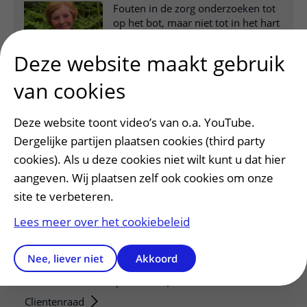
Fouten in de zorg onderzoeken tot
op het bot, maar niet tot in het hart
Deze website maakt gebruik
van cookies
Deze website toont video’s van o.a. YouTube.
Dergelijke partijen plaatsen cookies (third party
cookies). Als u deze cookies niet wilt kunt u dat hier
aangeven. Wij plaatsen zelf ook cookies om onze
site te verbeteren.
Patiëntenservice
Lees meer over het cookiebeleid
Regels en rechten
Nee, liever niet
Akkoord
Meedoen aan wetenschappelijk onderzoek
Samenwerken met patiënten
Clientenraad