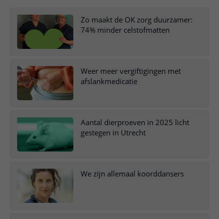
Verpleegafdelingen
Ik ben zwanger of net bevallen
De organisatie
Parkeren
Research
Centra
Zo maakt de OK zorg duurzamer:
Onze poliklinieken
Werken in het WKZ
Virtuele plattegrond
74% minder celstofmatten
Werken bij het WKZ
Zorgverleners
Onze verpleegafdelingen
Onze Foundation
Steun het WKZ
Onze faciliteiten
Weer meer vergiftigingen met
Ondersteuning en begeleiding
afslankmedicatie
Samen met kinderen en ouders
Ervaringen van patiënten
Aantal dierproeven in 2025 licht
Regels en rechten
gestegen in Utrecht
Zorgkosten
Wachttijden
We zijn allemaal koorddansers
Betere zorg door onderzoek