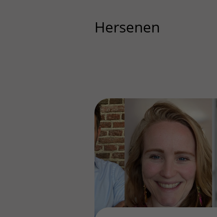
Centra
Onze poliklinieken
Bet
Hersenen
Zorgverleners
Onze verpleegafdelingen
Onze faciliteiten