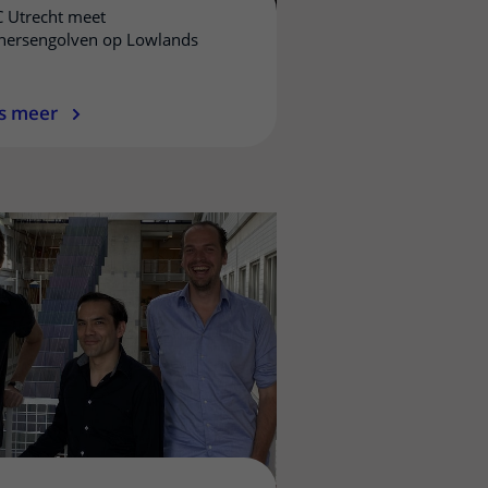
 Utrecht meet
 hersengolven op Lowlands
s meer