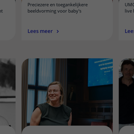
Preciezere en toegankelijkere
UMC
ht
beeldvorming voor baby's
live
Lees meer
Lee