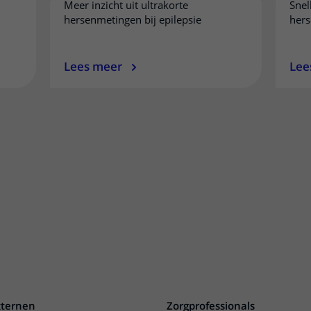
Meer inzicht uit ultrakorte
Snel
hersenmetingen bij epilepsie
hers
Lees meer
Lee
xternen
Zorgprofessionals