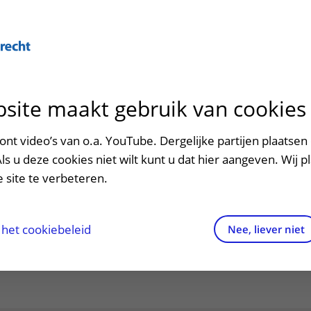
site maakt gebruik van cookies
ontact en route
ersteuning en begeleiding
poed
nt video’s van o.a. YouTube. Dergelijke partijen plaatsen 
len
Als u deze cookies niet wilt kunt u dat hier aangeven. Wij p
men met kinderen en ouders
dres en route
 site te verbeteren.
aringen van patiënten
arkeren
els en rechten
irtuele plattegrond
het cookiebeleid
Nee, liever niet
rgkosten
httijden