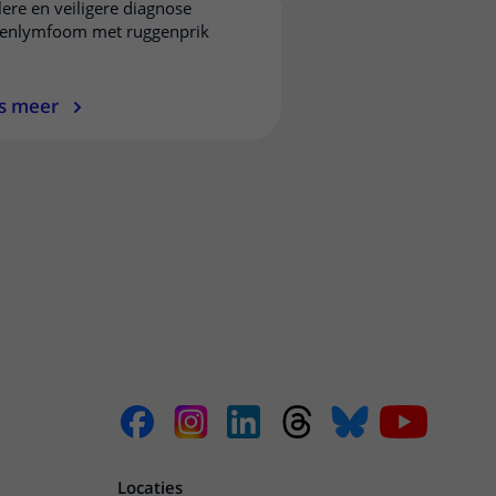
lere en veiligere diagnose
enlymfoom met ruggenprik
s meer
Locaties