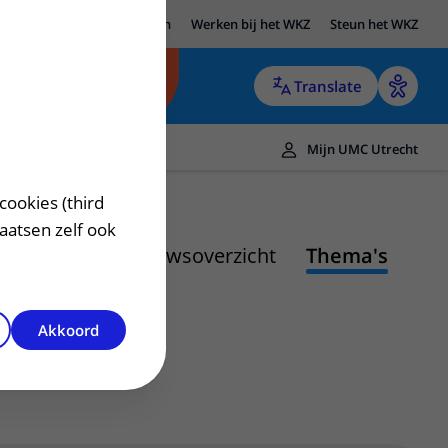
UMC Utrecht
Research
Werken bij het WKZ
Steun het WKZ
Translate
Mijn UMC Utrecht
cookies (third
laatsen zelf ook
Nieuwsoverzicht
Thema's
Akkoord