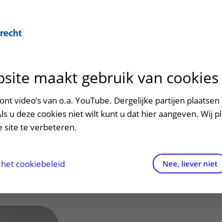
site maakt gebruik van cookies
ontact en route
ersteuning en begeleiding
poed
nt video’s van o.a. YouTube. Dergelijke partijen plaatsen 
W.L. (Wendy) van
Als u deze cookies niet wilt kunt u dat hier aangeven. Wij p
men met kinderen en ouders
dres en route
 site te verbeteren.
aringen van patiënten
arkeren
els en rechten
irtuele plattegrond
het cookiebeleid
Nee, liever niet
rgkosten
httijden