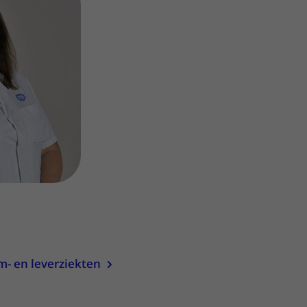
ere zorg door onderzoek
m- en leverziekten