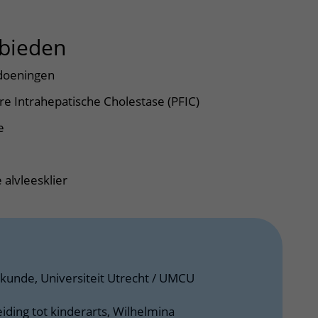
bieden
uitklapper, klik om te op
doeningen
re Intrahepatische Cholestase (PFIC)
e
alvleesklier
kunde, Universiteit Utrecht / UMCU
iding tot kinderarts, Wilhelmina