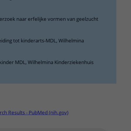
erzoek naar erfelijke vormen van geelzucht
eiding tot kinderarts-MDL, Wilhelmina
 kinder MDL, Wilhelmina Kinderziekenhuis
tklapper, klik om te openen
rch Results - PubMed (nih.gov)