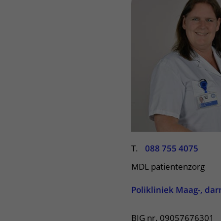
Centra
Onze poliklinieken
Bet
Zorgverleners
Onze verpleegafdelingen
Onze faciliteiten
T.
088 755 4075
MDL patientenzorg
Polikliniek Maag-, dar
BIG nr. 09057676301