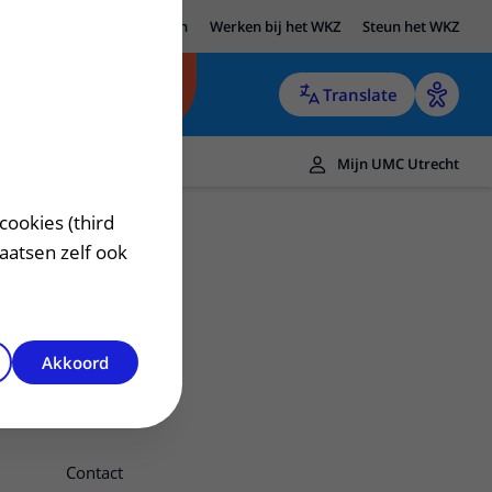
UMC Utrecht
Research
Werken bij het WKZ
Steun het WKZ
Translate
Mijn UMC Utrecht
cookies (third
laatsen zelf ook
Akkoord
Contact