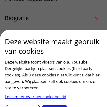
Biografie
Deze website maakt gebruik
Heeft deze informatie u geholpen?
van cookies
Ja
Nee
Deze website toont video’s van o.a. YouTube.
Dergelijke partijen plaatsen cookies (third party
cookies). Als u deze cookies niet wilt kunt u dat hier
aangeven. Wij plaatsen zelf ook cookies om onze
site te verbeteren.
Lees meer over het cookiebeleid