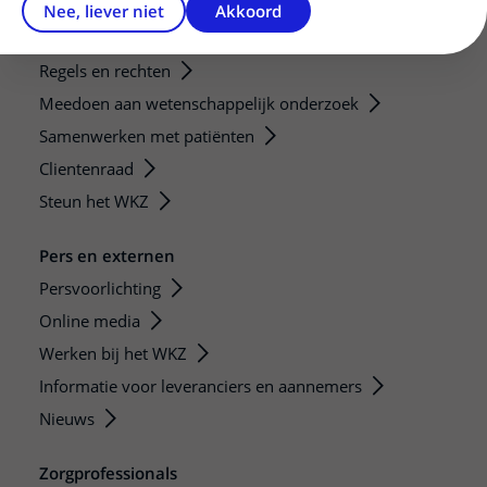
Nee, liever niet
Akkoord
Patiëntenservice
Regels en rechten
Meedoen aan wetenschappelijk onderzoek
Samenwerken met patiënten
Clientenraad
Steun het WKZ
Pers en externen
Persvoorlichting
Online media
Werken bij het WKZ
Informatie voor leveranciers en aannemers
Nieuws
Zorgprofessionals