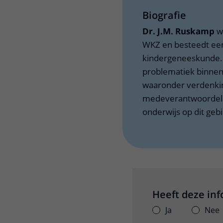
Biografie
Dr. J.M. Ruskamp
we
WKZ en besteedt een 
kindergeneeskunde. 
problematiek binnen 
waaronder verdenking
medeverantwoordelijk
onderwijs op dit geb
Heeft deze in
Ja
Nee