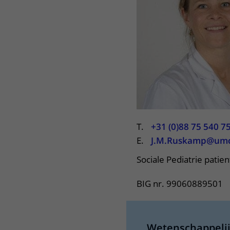
Centra
Onze poliklinieken
Bet
Zorgverleners
Onze verpleegafdelingen
Onze faciliteiten
T.
+31 (0)88 75 540 7
E.
J.M.Ruskamp@umcut
Sociale Pediatrie patie
BIG nr. 99060889501
Wetenschappeli