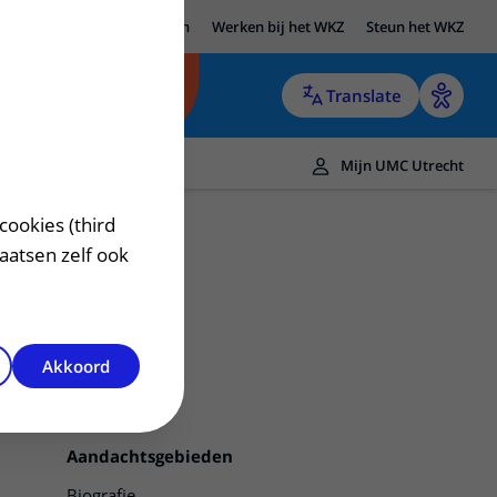
UMC Utrecht
Research
Werken bij het WKZ
Steun het WKZ
Translate
Mijn UMC Utrecht
cookies (third
laatsen zelf ook
Akkoord
Contact
Aandachtsgebieden
Biografie