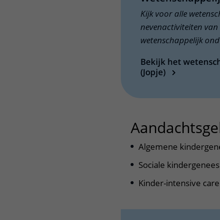
Kijk voor alle wetens
nevenactiviteiten van 
wetenschappelijk onde
Bekijk het wetensch
(Jopje)
Aandachtsge
Algemene kinderge
Sociale kindergenee
Kinder-intensive care