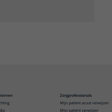
xternen
Zorgprofessionals
chting
Mijn patiënt acuut verwijzen
dia
Mijn patiënt verwijzen