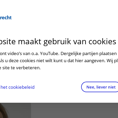
site maakt gebruik van cookies
ontact en route
ersteuning en begeleiding
poed
nt video’s van o.a. YouTube. Dergelijke partijen plaatsen 
amp, J.M. (Jopje)
Als u deze cookies niet wilt kunt u dat hier aangeven. Wij p
men met kinderen en ouders
dres en route
 site te verbeteren.
aringen van patiënten
arkeren
els en rechten
irtuele plattegrond
het cookiebeleid
Nee, liever niet
rgkosten
httijden