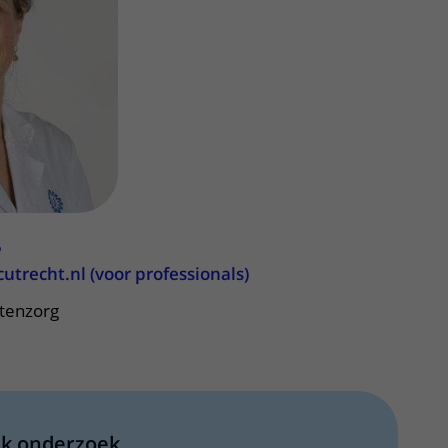
ere zorg door onderzoek
5
recht.nl (voor professionals)
ntenzorg
jk onderzoek