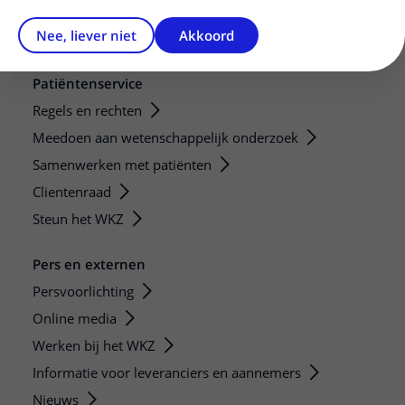
Nee, liever niet
Akkoord
Patiëntenservice
Regels en rechten
Meedoen aan wetenschappelijk onderzoek
Samenwerken met patiënten
Clientenraad
Steun het WKZ
Pers en externen
Persvoorlichting
Online media
Werken bij het WKZ
Informatie voor leveranciers en aannemers
Nieuws