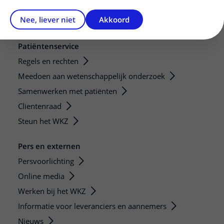
Nee, liever niet
Akkoord
Patiëntenservice
Regels en rechten
Meedoen aan wetenschappelijk onderzoek
Samenwerken met patiënten
Clientenraad
Steun het WKZ
Pers en externen
Persvoorlichting
Online media
Werken bij het WKZ
Informatie voor leveranciers en aannemers
Nieuws