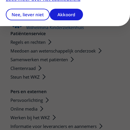
Nee, liever niet
Akkoord
Patiëntenservice
Regels en rechten
Meedoen aan wetenschappelijk onderzoek
Samenwerken met patiënten
Clientenraad
Steun het WKZ
Pers en externen
Persvoorlichting
Online media
Werken bij het WKZ
Informatie voor leveranciers en aannemers