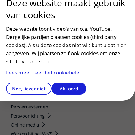
Deze website maakt gebruik
van cookies
Deze website toont video’s van o.a. YouTube.
Dergelijke partijen plaatsen cookies (third party
cookies). Als u deze cookies niet wilt kunt u dat hier
Patiëntenservice
aangeven. Wij plaatsen zelf ook cookies om onze
Regels en rechten
site te verbeteren.
Meedoen aan wetenschappelijk onderzoek
Lees meer over het cookiebeleid
Samenwerken met patiënten
Clientenraad
Nee, liever niet
Akkoord
Steun het WKZ
Pers en externen
Persvoorlichting
Online media
Werken bij het WKZ