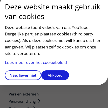
Deze website maakt gebruik
van cookies
Deze website toont video’s van o.a. YouTube.
Dergelijke partijen plaatsen cookies (third party
cookies). Als u deze cookies niet wilt kunt u dat hier
Patiëntenservice
aangeven. Wij plaatsen zelf ook cookies om onze
site te verbeteren.
Regels en rechten
Meedoen aan wetenschappelijk onderzoek
Lees meer over het cookiebeleid
Samenwerken met patiënten
Clientenraad
Nee, liever niet
Akkoord
Steun het WKZ
Pers en externen
Persvoorlichting