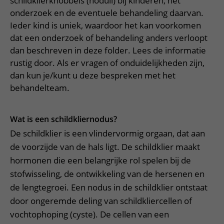
schildklierknobbels (noduli) bij kinderen, het
Verpleegafdelingen
Ik ben zwanger of net bevallen
De organisatie
Parkeren
onderzoek en de eventuele behandeling daarvan.
Research
Centra
Onze poliklinieken
Ieder kind is uniek, waardoor het kan voorkomen
Werken in het WKZ
Virtuele plattegrond
dat een onderzoek of behandeling anders verloopt
Werken bij het WKZ
Zorgverleners
Onze verpleegafdelingen
Onze Foundation
dan beschreven in deze folder. Lees de informatie
Steun het WKZ
Onze faciliteiten
rustig door. Als er vragen of onduidelijkheden zijn,
dan kun je/kunt u deze bespreken met het
Ondersteuning en begeleiding
behandelteam.
Samen met kinderen en ouders
Ervaringen van patiënten
Wat is een schildkliernodus?
Regels en rechten
De schildklier is een vlindervormig orgaan, dat aan
de voorzijde van de hals ligt. De schildklier maakt
Zorgkosten
hormonen die een belangrijke rol spelen bij de
Wachttijden
stofwisseling, de ontwikkeling van de hersenen en
Betere zorg door onderzoek
de lengtegroei. Een nodus in de schildklier ontstaat
door ongeremde deling van schildkliercellen of
vochtophoping (cyste). De cellen van een