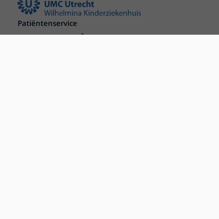
Patiëntenservice
Regels en rechten
Meedoen aan wetenschappelijk onderzoek
Samenwerken met patiënten
Clientenraad
Steun het WKZ
Pers en externen
Persvoorlichting
Online media
Werken bij het WKZ
Informatie voor leveranciers en aannemers
Nieuws
Zorgprofessionals