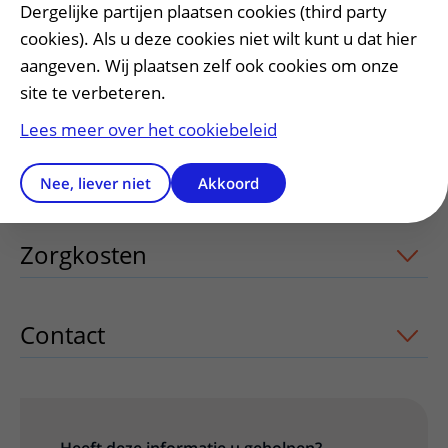
Symptomen
uitklapper, klik om te ope
Dergelijke partijen plaatsen cookies (third party
cookies). Als u deze cookies niet wilt kunt u dat hier
aangeven. Wij plaatsen zelf ook cookies om onze
Onderzoek & diagnose
uitklapper, kli
site te verbeteren.
Lees meer over het cookiebeleid
Behandeling
uitklapper, klik om te op
Nee, liever niet
Akkoord
Zorgkosten
uitklapper, klik om te ope
Contact
uitklapper, klik om te openen
Heeft deze informatie u geholpen?