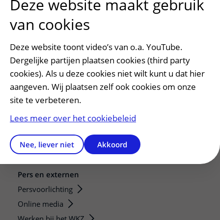
Deze website maakt gebruik
van cookies
Deze website toont video’s van o.a. YouTube.
Dergelijke partijen plaatsen cookies (third party
cookies). Als u deze cookies niet wilt kunt u dat hier
Patiëntenservice
aangeven. Wij plaatsen zelf ook cookies om onze
Regels en rechten
site te verbeteren.
Meedoen aan wetenschappelijk onderzoek
Lees meer over het cookiebeleid
Samenwerken met patiënten
Clientenraad
Nee, liever niet
Akkoord
Steun het WKZ
Pers en externen
Persvoorlichting
Online media
Werken bij het WKZ