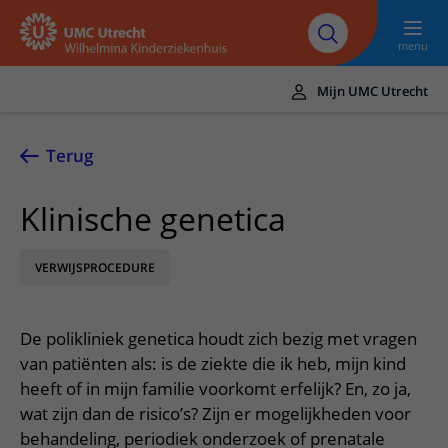
Naar hoofdinhoud
UMC
Werken bij het
Steun het
Research
Utrecht
WKZ
WKZ
menu
Mijn UMC Utrecht
Translate
UMC Utrecht
Terug
Home
Klinische genetica
Onze zorg
VERWIJSPROCEDURE
Ziektebeelden
Voor patiënten
Onderzoeken
Ik heb een afspraak op de polikliniek
Over het WKZ
De polikliniek genetica houdt zich bezig met vragen
Behandelingen
Uw kind voorbereiden
Over ons
Contact en route
van patiënten als: is de ziekte die ik heb, mijn kind
Specialismen
Mijn kind heeft een (dag)opname
heeft of in mijn familie voorkomt erfelijk? En, zo ja,
Samenwerking
Spoed
Meer UMC Utrecht
wat zijn dan de risico’s? Zijn er mogelijkheden voor
Poliklinieken
Mijn kind ligt op de IC
Historie WKZ
Adres en route
behandeling, periodiek onderzoek of prenatale
UMC Utrecht