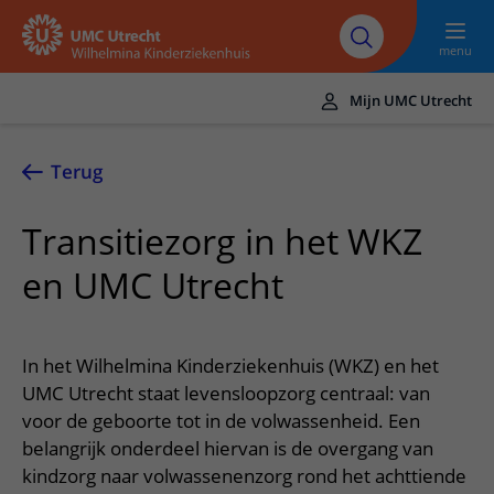
Naar hoofdinhoud
UMC
Werken bij het
Steun het
Research
Utrecht
WKZ
WKZ
menu
Mijn UMC Utrecht
Translate
UMC Utrecht
Terug
Home
Transitiezorg in het WKZ
Onze zorg
en UMC Utrecht
Ziektebeelden
Voor patiënten
Onderzoeken
Ik heb een afspraak op de polikliniek
Over het WKZ
In het Wilhelmina Kinderziekenhuis (WKZ) en het
Behandelingen
Uw kind voorbereiden
UMC Utrecht staat levensloopzorg centraal: van
Over ons
Contact en route
Specialismen
voor de geboorte tot in de volwassenheid. Een
Mijn kind heeft een (dag)opname
Samenwerking
Spoed
belangrijk onderdeel hiervan is de overgang van
Meer UMC Utrecht
Poliklinieken
Mijn kind ligt op de IC
Historie WKZ
kindzorg naar volwassenenzorg rond het achttiende
Adres en route
UMC Utrecht