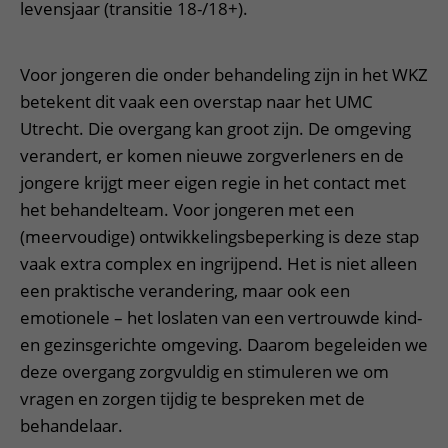
Verpleegafdelingen
levensjaar (transitie 18-/18+).
Ik ben zwanger of net bevallen
De organisatie
Parkeren
Research
Centra
Onze poliklinieken
Werken in het WKZ
Virtuele plattegrond
Voor jongeren die onder behandeling zijn in het WKZ
Werken bij het WKZ
Zorgverleners
Onze verpleegafdelingen
Onze Foundation
betekent dit vaak een overstap naar het UMC
Steun het WKZ
Onze faciliteiten
Utrecht. Die overgang kan groot zijn. De omgeving
Ondersteuning en begeleiding
verandert, er komen nieuwe zorgverleners en de
jongere krijgt meer eigen regie in het contact met
Samen met kinderen en ouders
het behandelteam. Voor jongeren met een
Ervaringen van patiënten
(meervoudige) ontwikkelingsbeperking is deze stap
Regels en rechten
vaak extra complex en ingrijpend. Het is niet alleen
een praktische verandering, maar ook een
Zorgkosten
emotionele – het loslaten van een vertrouwde kind-
Wachttijden
en gezinsgerichte omgeving. Daarom begeleiden we
Betere zorg door onderzoek
deze overgang zorgvuldig en stimuleren we om
vragen en zorgen tijdig te bespreken met de
behandelaar.