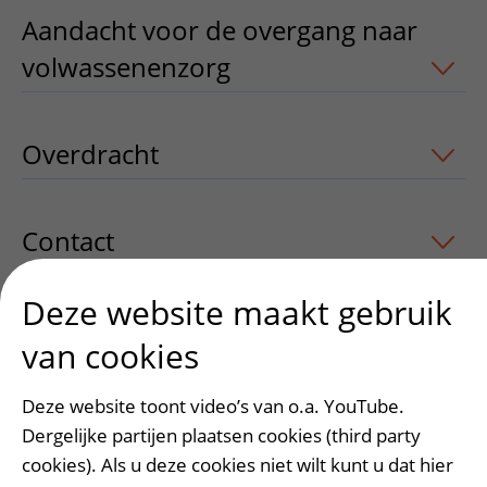
Aandacht voor de overgang naar
volwassenenzorg
uitklapper, klik om 
Overdracht
uitklapper, klik om te ope
Contact
uitklapper, klik om te openen
Deze website maakt gebruik
Meer weten
uitklapper, klik om te ope
van cookies
Deze website toont video’s van o.a. YouTube.
Dergelijke partijen plaatsen cookies (third party
Heeft deze informatie u geholpen?
cookies). Als u deze cookies niet wilt kunt u dat hier
Ja
Nee