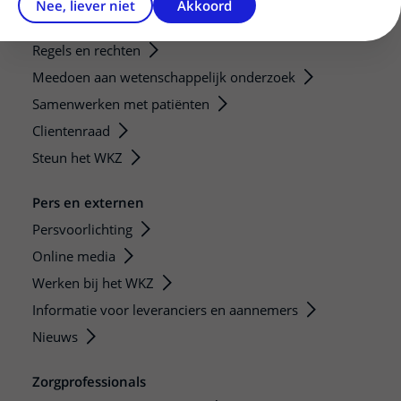
Nee, liever niet
Akkoord
Patiëntenservice
Regels en rechten
Meedoen aan wetenschappelijk onderzoek
Samenwerken met patiënten
Clientenraad
Steun het WKZ
Pers en externen
Persvoorlichting
Online media
Werken bij het WKZ
Informatie voor leveranciers en aannemers
Nieuws
Zorgprofessionals