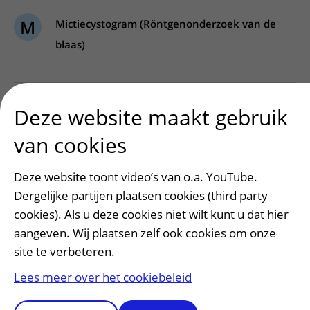
M
Mictiecystogram (Röntgenonderzoek van de
blaas)
N
Nieronderzoek (Renogram)
Deze website maakt gebruik
Nierscintigrafie
van cookies
Deze website toont video’s van o.a. YouTube.
R
Renogram
Dergelijke partijen plaatsen cookies (third party
Röntgenonderzoek van de blaas
cookies). Als u deze cookies niet wilt kunt u dat hier
aangeven. Wij plaatsen zelf ook cookies om onze
site te verbeteren.
Lees meer over het cookiebeleid