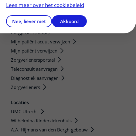
Lees meer over het cookiebeleid
Informatie voor leveranciers en aannemers
Nieuws
Nee, liever niet
Akkoord
Zorgprofessionals
Mijn patiënt acuut verwijzen
Mijn patiënt verwijzen
Zorgverlenersportaal
Teleconsult aanvragen
Diagnostiek aanvragen
Zorgverleners
Locaties
UMC Utrecht
Wilhelmina Kinderziekenhuis
A.A. Hijmans van den Bergh-gebouw