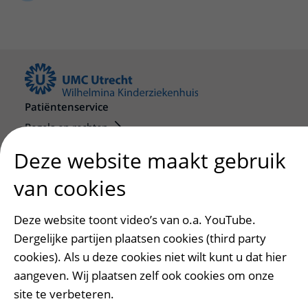
Verpleegafdelingen
Ik ben zwanger of net bevallen
De organisatie
Parkeren
Research
Centra
Onze poliklinieken
Werken in het WKZ
Virtuele plattegrond
Werken bij het WKZ
Zorgverleners
Onze verpleegafdelingen
Onze Foundation
Steun het WKZ
Onze faciliteiten
Ondersteuning en begeleiding
Patiëntenservice
Regels en rechten
Samen met kinderen en ouders
Meedoen aan wetenschappelijk onderzoek
Deze website maakt gebruik
Ervaringen van patiënten
Samenwerken met patiënten
Regels en rechten
van cookies
Clientenraad
Zorgkosten
Steun het WKZ
Deze website toont video’s van o.a. YouTube.
Wachttijden
Dergelijke partijen plaatsen cookies (third party
Pers en externen
Betere zorg door onderzoek
cookies). Als u deze cookies niet wilt kunt u dat hier
Persvoorlichting
aangeven. Wij plaatsen zelf ook cookies om onze
Online media
site te verbeteren.
Werken bij het WKZ