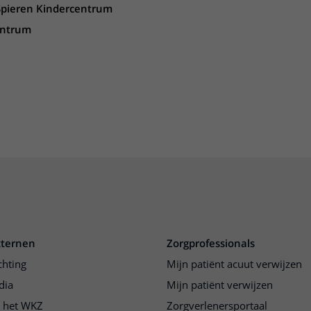
Spieren Kindercentrum
ere zorg door onderzoek
entrum
xternen
Zorgprofessionals
chting
Mijn patiënt acuut verwijzen
dia
Mijn patiënt verwijzen
j het WKZ
Zorgverlenersportaal