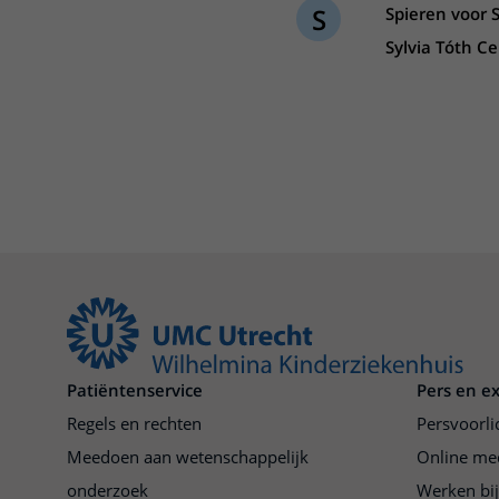
S
Spieren voor 
Centra
Onze poliklinieken
Bet
Sylvia Tóth C
Zorgverleners
Onze verpleegafdelingen
Onze faciliteiten
Patiëntenservice
Pers en e
Regels en rechten
Persvoorli
Meedoen aan wetenschappelijk
Online me
onderzoek
Werken bi