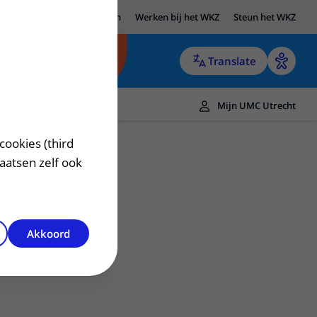
UMC Utrecht
Research
Werken bij het WKZ
Steun het WKZ
Translate
Mijn UMC Utrecht
cookies (third
laatsen zelf ook
Akkoord