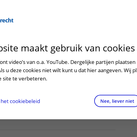
site maakt gebruik van cookies
ontact en route
ersteuning en begeleiding
poed
nt video’s van o.a. YouTube. Dergelijke partijen plaatsen 
Als u deze cookies niet wilt kunt u dat hier aangeven. Wij p
men met kinderen en ouders
dres en route
 site te verbeteren.
aringen van patiënten
arkeren
els en rechten
irtuele plattegrond
het cookiebeleid
Nee, liever niet
rgkosten
httijden