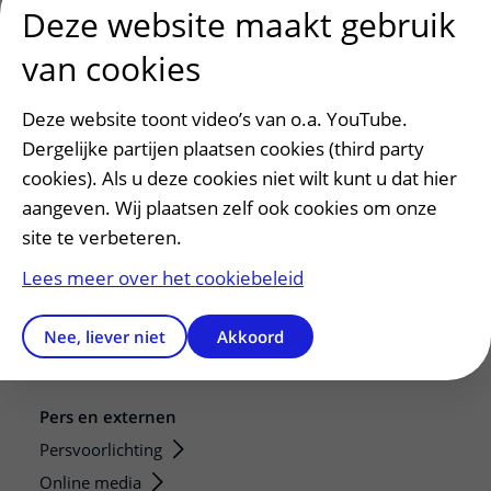
Deze website maakt gebruik
van cookies
Deze website toont video’s van o.a. YouTube.
Dergelijke partijen plaatsen cookies (third party
cookies). Als u deze cookies niet wilt kunt u dat hier
Patiëntenservice
aangeven. Wij plaatsen zelf ook cookies om onze
Regels en rechten
site te verbeteren.
Meedoen aan wetenschappelijk onderzoek
Lees meer over het cookiebeleid
Samenwerken met patiënten
Clientenraad
Nee, liever niet
Akkoord
Steun het WKZ
Pers en externen
Persvoorlichting
Online media