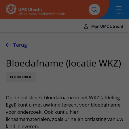
Naar hoofdinhoud
UMC
Werken bij het
Steun het
Research
Utrecht
WKZ
WKZ
menu
Mijn UMC Utrecht
Translate
UMC Utrecht
Terug
Home
Bloedafname (locatie WKZ)
Onze zorg
POLIKLINIEK
Ziektebeelden
Voor patiënten
Onderzoeken
Ik heb een afspraak op de polikliniek
Over het WKZ
Op de polikliniek bloedafname in het WKZ (afdeling
Behandelingen
Uw kind voorbereiden
Over ons
Contact en route
Egel) kunt u met uw kind terecht voor bloedafname
Specialismen
Mijn kind heeft een (dag)opname
voor onderzoek. Ook kunt u hier
Samenwerking
Spoed
Meer UMC Utrecht
lichaamsmaterialen, zoals urine en ontlasting van uw
Poliklinieken
Mijn kind ligt op de IC
Historie WKZ
Adres en route
kind inleveren.
UMC Utrecht