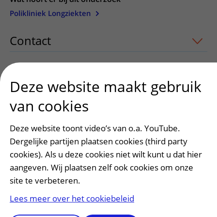
Polikliniek Longziekten
Contact
uitklapper, klik om te openen
Deze website maakt gebruik
Heeft deze informatie u geholpen?
van cookies
Ja
Nee
Deze website toont video’s van o.a. YouTube.
Dergelijke partijen plaatsen cookies (third party
cookies). Als u deze cookies niet wilt kunt u dat hier
aangeven. Wij plaatsen zelf ook cookies om onze
site te verbeteren.
Lees meer over het cookiebeleid