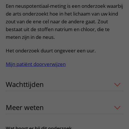
Verpleegafdelingen
Ik ben zwanger of net bevallen
De organisatie
Een neuspotentiaal-meting is een onderzoek waarbij
Parkeren
Research
Centra
Onze poliklinieken
de arts onderzoekt hoe in het lichaam van uw kind
Werken in het WKZ
Virtuele plattegrond
zout van de ene cel naar de andere gaat. Zout
Werken bij het WKZ
Zorgverleners
Onze verpleegafdelingen
Onze Foundation
bestaat uit de stoffen natrium en chloor, die te
Steun het WKZ
Onze faciliteiten
meten zijn in de neus.
Ondersteuning en begeleiding
Het onderzoek duurt ongeveer een uur.
Samen met kinderen en ouders
Mijn patiënt doorverwijzen
Ervaringen van patiënten
Regels en rechten
Wachttijden
uitklapper, klik om te ope
Zorgkosten
Wachttijden
Meer weten
uitklapper, klik om te ope
Betere zorg door onderzoek
Wat hoort er bij dit onderzoek