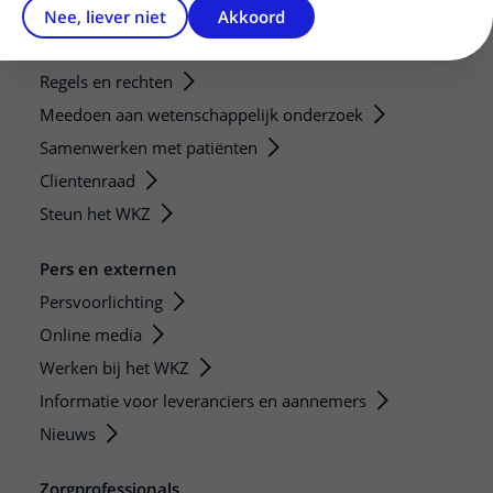
Nee, liever niet
Akkoord
Patiëntenservice
Regels en rechten
Meedoen aan wetenschappelijk onderzoek
Samenwerken met patiënten
Clientenraad
Steun het WKZ
Pers en externen
Persvoorlichting
Online media
Werken bij het WKZ
Informatie voor leveranciers en aannemers
Nieuws
Zorgprofessionals