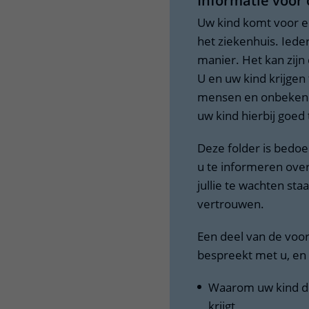
Informatie voor
Centra
Onze poliklinieken
Bet
Uw kind komt voor e
het ziekenhuis. Ieder
Zorgverleners
Onze verpleegafdelingen
manier. Het kan zijn
U en uw kind krijge
Onze faciliteiten
mensen en onbekende 
uw kind hierbij goed
Deze folder is bedo
u te informeren over
jullie te wachten sta
vertrouwen.
Een deel van de voorl
bespreekt met u, en 
Waarom uw kind di
krijgt