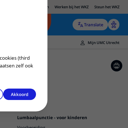
UMC Utrecht
Research
Werken bij het WKZ
Steun het WKZ
Translate
Mijn UMC Utrecht
cookies (third
laatsen zelf ook
Akkoord
Lumbaalpunctie - voor kinderen
Voorbereiding