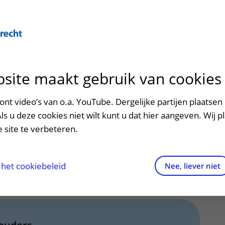
site maakt gebruik van cookies
ontact en route
ersteuning en begeleiding
poed
nt video’s van o.a. YouTube. Dergelijke partijen plaatsen 
punctie - voor
Als u deze cookies niet wilt kunt u dat hier aangeven. Wij p
men met kinderen en ouders
dres en route
 site te verbeteren.
n
aringen van patiënten
arkeren
els en rechten
irtuele plattegrond
het cookiebeleid
Nee, liever niet
rgkosten
httijden