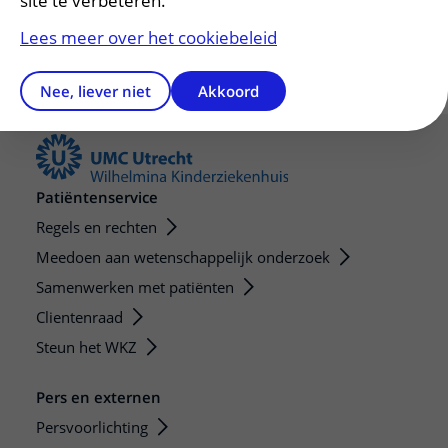
site te verbeteren.
Lees meer over het cookiebeleid
Nee, liever niet
Akkoord
Patiëntenservice
Regels en rechten
Meedoen aan wetenschappelijk onderzoek
Samenwerken met patiënten
Clientenraad
Steun het WKZ
Pers en externen
Persvoorlichting