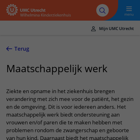
Naar hoofdinhoud
UMC
Werken bij het
Steun het
Research
Utrecht
WKZ
WKZ
menu
Mijn UMC Utrecht
Translate
UMC Utrecht
Terug
Home
Maatschappelijk werk
Onze zorg
Ziektebeelden
Voor patiënten
Ziekte en opname in het ziekenhuis brengen
Onderzoeken
Ik heb een afspraak op de polikliniek
verandering met zich mee voor de patiënt, het gezin
Over het WKZ
en de omgeving. Dit is voor iedereen anders. Het
Behandelingen
Uw kind voorbereiden
Over ons
Contact en route
maatschappelijk werk biedt ondersteuning aan
Specialismen
Mijn kind heeft een (dag)opname
vrouwen en/of paren die te maken hebben met
Samenwerking
Spoed
Meer UMC Utrecht
problemen rondom de zwangerschap en geboorte
Poliklinieken
Mijn kind ligt op de IC
Historie WKZ
Adres en route
van hun kind. Daarnaast biedt het maatschappelijk
UMC Utrecht