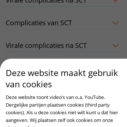
Complicaties van SCT
uitklapper, klik 
Virale complicaties na SCT
uitklapper, 
Complicaties van SCT
uitklapper, klik 
Deze website maakt gebruik
van cookies
Deze website toont video’s van o.a. YouTube.
Heeft deze informatie u geholpen?
Dergelijke partijen plaatsen cookies (third party
Ja
Nee
cookies). Als u deze cookies niet wilt kunt u dat hier
aangeven. Wij plaatsen zelf ook cookies om onze