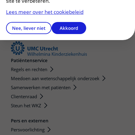
site te verbeteren.
Lees meer over het cookiebeleid
Nee, liever niet
Akkoord
Patiëntenservice
Regels en rechten
Meedoen aan wetenschappelijk onderzoek
Samenwerken met patiënten
Clientenraad
Steun het WKZ
Pers en externen
Persvoorlichting