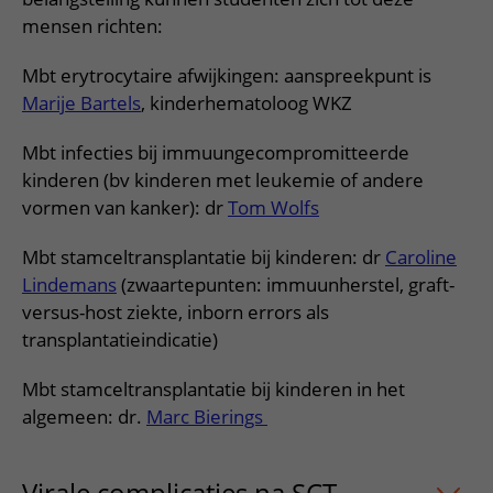
Verpleegafdelingen
Ik ben zwanger of net bevallen
De organisatie
Parkeren
mensen richten:
Research
Centra
Onze poliklinieken
Werken in het WKZ
Virtuele plattegrond
Mbt erytrocytaire afwijkingen: aanspreekpunt is
Werken bij het WKZ
Zorgverleners
Onze verpleegafdelingen
Onze Foundation
Marije Bartels
, kinderhematoloog WKZ
Steun het WKZ
Onze faciliteiten
Mbt infecties bij immuungecompromitteerde
Ondersteuning en begeleiding
kinderen (bv kinderen met leukemie of andere
vormen van kanker): dr
Tom Wolfs
Samen met kinderen en ouders
Ervaringen van patiënten
Mbt stamceltransplantatie bij kinderen: dr
Caroline
Lindemans
(zwaartepunten: immuunherstel, graft-
Regels en rechten
versus-host ziekte, inborn errors als
Zorgkosten
transplantatieindicatie)
Wachttijden
Mbt stamceltransplantatie bij kinderen in het
Betere zorg door onderzoek
algemeen: dr.
Marc Bierings
Virale complicaties na SCT
uitklapper, 