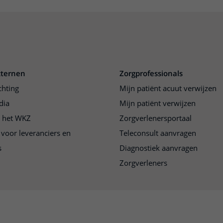
xternen
Zorgprofessionals
chting
Mijn patiënt acuut verwijzen
dia
Mijn patiënt verwijzen
j het WKZ
Zorgverlenersportaal
 voor leveranciers en
Teleconsult aanvragen
s
Diagnostiek aanvragen
Zorgverleners