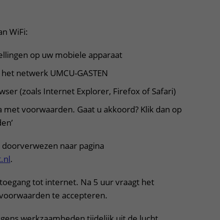
er, klik om te openen
ere zorg door onderzoek
an WiFi:
tellingen op uw mobiele apparaat
t het netwerk UMCU-GASTEN
er (zoals Internet Explorer, Firefox of Safari)
 met voorwaarden. Gaat u akkoord? Klik dan op
den’
d doorverwezen naar pagina
.nl
.
oegang tot internet. Na 5 uur vraagt het
voorwaarden te accepteren.
gens werkzaamheden tijdelijk uit de lucht.