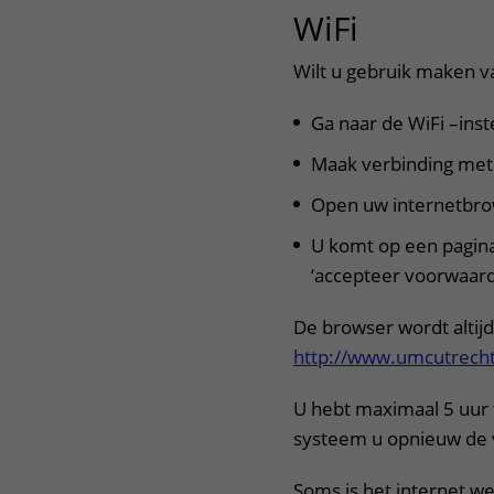
WiFi
uitklapp
Centra
Onze poliklinieken
Bet
Wilt u gebruik maken v
Zorgverleners
Onze verpleegafdelingen
Ga naar de WiFi –ins
Onze faciliteiten
Maak verbinding me
Open uw internetbrows
U komt op een pagina
‘accepteer voorwaar
De browser wordt altij
http://www.umcutrecht
U hebt maximaal 5 uur t
systeem u opnieuw de 
Soms is het internet we