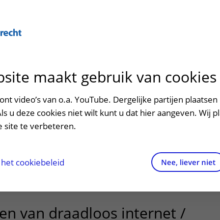
site maakt gebruik van cookies
ontact en route
ersteuning en begeleiding
poed
nt video’s van o.a. YouTube. Dergelijke partijen plaatsen 
s internet / Wifi
Als u deze cookies niet wilt kunt u dat hier aangeven. Wij p
men met kinderen en ouders
dres en route
 site te verbeteren.
aringen van patiënten
arkeren
en locatie Wilhelmina Kinderziekenhuis
els en rechten
irtuele plattegrond
het cookiebeleid
Nee, liever niet
ikbaar.
rgkosten
n van draadloos internet /
httijden