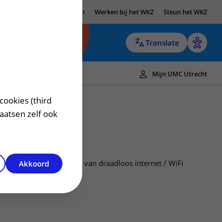
UMC Utrecht
Research
Werken bij het WKZ
Steun het WKZ
Translate
Mijn UMC Utrecht
cookies (third
laatsen zelf ook
Gebruik maken van draadloos internet / WiFi
Akkoord