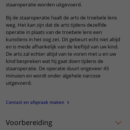
Verpleegafdelingen
Ik ben zwanger of net bevallen
staaroperatie worden uitgevoerd.
De organisatie
Parkeren
Research
Centra
Onze poliklinieken
Werken in het WKZ
Virtuele plattegrond
Bij de staaroperatie haalt de arts de troebele lens
Werken bij het WKZ
Zorgverleners
Onze verpleegafdelingen
weg. Het kan zijn dat de arts tijdens dezelfde
Onze Foundation
operatie in plaats van de troebele lens een
Steun het WKZ
Onze faciliteiten
kunstlens in het oog zet. Dit gebeurt echt niet altijd
Ondersteuning en begeleiding
en is mede afhankelijk van de leeftijd van uw kind.
De arts zal echter altijd van te voren met u en uw
Samen met kinderen en ouders
kind bespreken wat hij gaat doen tijdens de
Ervaringen van patiënten
staaroperatie. De operatie duurt ongeveer 45
minuten en wordt onder algehele narcose
Regels en rechten
uitgevoerd.
Zorgkosten
Wachttijden
Contact en afspraak maken
Betere zorg door onderzoek
Voorbereiding
uitklapper, klik om te 