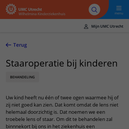
Naar hoofdinhoud
UMC
Werken bij het
Steun het
Research
Utrecht
WKZ
WKZ
menu
Mijn UMC Utrecht
Translate
UMC Utrecht
Terug
Home
Staaroperatie bij kinderen
Onze zorg
BEHANDELING
Ziektebeelden
Voor patiënten
Onderzoeken
Ik heb een afspraak op de polikliniek
Over het WKZ
Uw kind heeft nu één of twee ogen waarmee hij of
Behandelingen
Uw kind voorbereiden
Over ons
Contact en route
zij niet goed kan zien. Dat komt omdat de lens niet
Specialismen
Mijn kind heeft een (dag)opname
helemaal doorzichtig is. Dat noemen we een
Samenwerking
Spoed
Meer UMC Utrecht
troebele lens of staar. Om dit te behandelen zal
Poliklinieken
Mijn kind ligt op de IC
Historie WKZ
Adres en route
binnnekort bij ons in het ziekenhuis een
UMC Utrecht