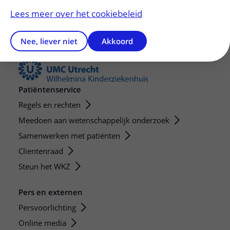
Lees meer over het cookiebeleid
Nee, liever niet
Akkoord
Patiëntenservice
Regels en rechten
Meedoen aan wetenschappelijk onderzoek
Samenwerken met patiënten
Clientenraad
Steun het WKZ
Pers en externen
Persvoorlichting
Online media