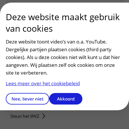
Deze website maakt gebruik
van cookies
Deze website toont video’s van o.a. YouTube.
Dergelijke partijen plaatsen cookies (third party
cookies). Als u deze cookies niet wilt kunt u dat hier
aangeven. Wij plaatsen zelf ook cookies om onze
site te verbeteren.
Patiëntenservice
Regels en rechten
Lees meer over het cookiebeleid
Meedoen aan wetenschappelijk onderzoek
Nee, liever niet
Akkoord
Samenwerken met patiënten
Clientenraad
Steun het WKZ