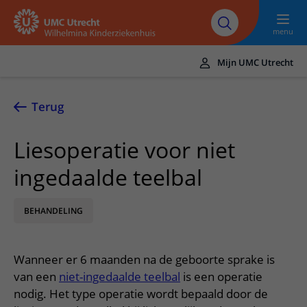
Naar hoofdinhoud
UMC
Werken bij het
Steun het
Research
Utrecht
WKZ
WKZ
menu
Mijn UMC Utrecht
Translate
UMC Utrecht
Terug
Home
Liesoperatie voor niet
Onze zorg
ingedaalde teelbal
Ziektebeelden
Voor patiënten
Onderzoeken
BEHANDELING
Ik heb een afspraak op de polikliniek
Over het WKZ
Behandelingen
Uw kind voorbereiden
Over ons
Contact en route
Wanneer er 6 maanden na de geboorte sprake is
Specialismen
Mijn kind heeft een (dag)opname
Samenwerking
Spoed
van een
niet-ingedaalde teelbal
is een operatie
Meer UMC Utrecht
Poliklinieken
Mijn kind ligt op de IC
nodig. Het type operatie wordt bepaald door de
Historie WKZ
Adres en route
UMC Utrecht