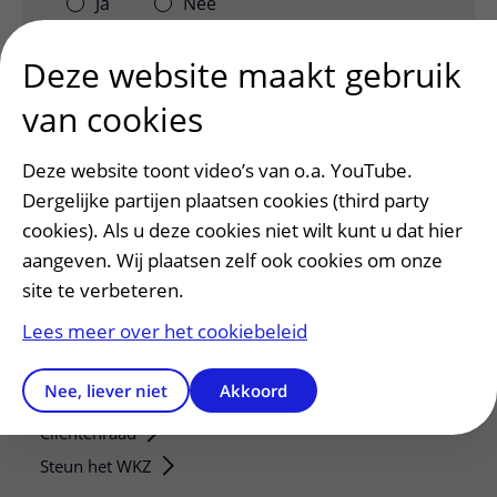
Ja
Nee
Deze website maakt gebruik
van cookies
Deze website toont video’s van o.a. YouTube.
Dergelijke partijen plaatsen cookies (third party
cookies). Als u deze cookies niet wilt kunt u dat hier
aangeven. Wij plaatsen zelf ook cookies om onze
site te verbeteren.
Patiëntenservice
Lees meer over het cookiebeleid
Regels en rechten
Meedoen aan wetenschappelijk onderzoek
Nee, liever niet
Akkoord
Samenwerken met patiënten
Clientenraad
Steun het WKZ