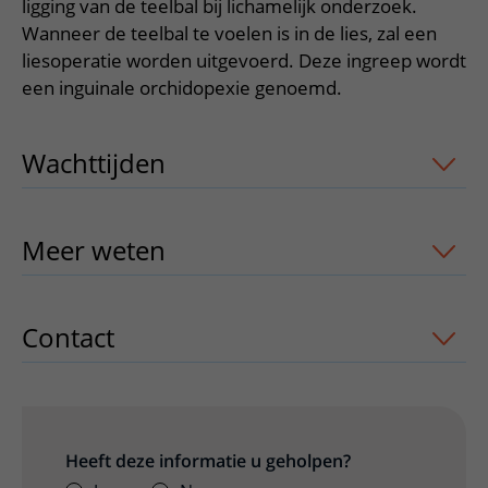
Verpleegafdelingen
ligging van de teelbal bij lichamelijk onderzoek.
Ik ben zwanger of net bevallen
De organisatie
Parkeren
Wanneer de teelbal te voelen is in de lies, zal een
Research
Centra
Onze poliklinieken
Werken in het WKZ
liesoperatie worden uitgevoerd. Deze ingreep wordt
Virtuele plattegrond
Werken bij het WKZ
Zorgverleners
een inguinale orchidopexie genoemd.
Onze verpleegafdelingen
Onze Foundation
Steun het WKZ
Onze faciliteiten
Wachttijden
uitklapper, klik om te ope
Ondersteuning en begeleiding
Samen met kinderen en ouders
Meer weten
uitklapper, klik om te ope
Ervaringen van patiënten
Regels en rechten
Zorgkosten
Contact
uitklapper, klik om te openen
Wachttijden
Betere zorg door onderzoek
Heeft deze informatie u geholpen?