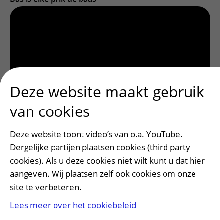
Deze website maakt gebruik
van cookies
Iframe video
Deze website toont video’s van o.a. YouTube.
Jij bent de baas van jouw brein
is wat meer gericht op
Dergelijke partijen plaatsen cookies (third party
oudere kinderen. Deze video duurt 13 minuten.
cookies). Als u deze cookies niet wilt kunt u dat hier
Jij bent de baas van jouw brein
aangeven. Wij plaatsen zelf ook cookies om onze
site te verbeteren.
Lees meer over het cookiebeleid