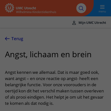
Naar hoofdinhoud
UMC
Werken bij het
Steun het
Research
Utrecht
WKZ
WKZ
menu
Mijn UMC Utrecht
Translate
UMC Utrecht
Terug
Home
Angst, lichaam en brein
Onze zorg
Ziektebeelden
Voor patiënten
Angst kennen we allemaal. Dat is maar goed ook,
Onderzoeken
Ik heb een afspraak op de polikliniek
want angst – en onze reactie op angst- heeft een
Over het WKZ
belangrijke functie. Voor onze voorouders in de
Behandelingen
Uw kind voorbereiden
Over ons
Contact en route
oertijd kon dit het verschil maken tussen overleven
Specialismen
Mijn kind heeft een (dag)opname
of als prooi eindigen. Het helpt je om uit het gevaar
Samenwerking
Spoed
Meer UMC Utrecht
te komen als dat nodig is.
Poliklinieken
Mijn kind ligt op de IC
Historie WKZ
Adres en route
UMC Utrecht