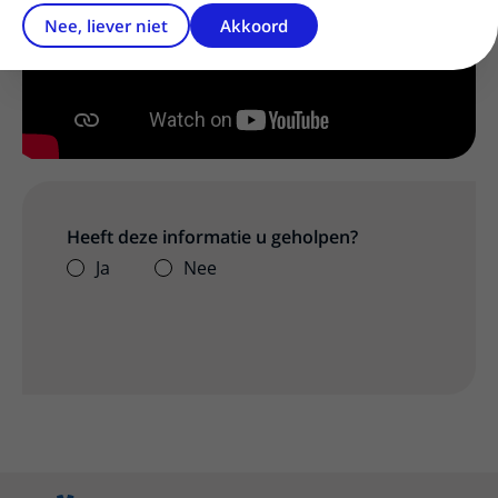
Nee, liever niet
Akkoord
Iframe video
Heeft deze informatie u geholpen?
Ja
Nee