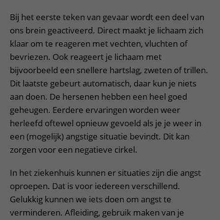
Verpleegafdelingen
Ik ben zwanger of net bevallen
De organisatie
Parkeren
Bij het eerste teken van gevaar wordt een deel van
Research
Centra
Onze poliklinieken
Werken in het WKZ
Virtuele plattegrond
ons brein geactiveerd. Direct maakt je lichaam zich
Werken bij het WKZ
Zorgverleners
Onze verpleegafdelingen
klaar om te reageren met vechten, vluchten of
Onze Foundation
Steun het WKZ
bevriezen. Ook reageert je lichaam met
Onze faciliteiten
bijvoorbeeld een snellere hartslag, zweten of trillen.
Ondersteuning en begeleiding
Dit laatste gebeurt automatisch, daar kun je niets
Samen met kinderen en ouders
aan doen. De hersenen hebben een heel goed
geheugen. Eerdere ervaringen worden weer
Ervaringen van patiënten
herleefd oftewel opnieuw gevoeld als je je weer in
Regels en rechten
een (mogelijk) angstige situatie bevindt. Dit kan
Zorgkosten
zorgen voor een negatieve cirkel.
Wachttijden
In het ziekenhuis kunnen er situaties zijn die angst
Betere zorg door onderzoek
oproepen. Dat is voor iedereen verschillend.
Gelukkig kunnen we iets doen om angst te
verminderen. Afleiding, gebruik maken van je