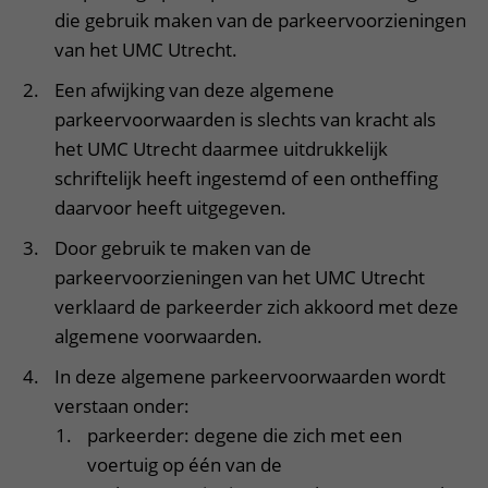
Verpleegafdelingen
Ik ben zwanger of net bevallen
De organisatie
die gebruik maken van de parkeervoorzieningen
Parkeren
Research
Centra
van het UMC Utrecht.
Onze poliklinieken
Werken in het WKZ
Virtuele plattegrond
Werken bij het WKZ
Zorgverleners
Een afwijking van deze algemene
Onze verpleegafdelingen
Onze Foundation
parkeervoorwaarden is slechts van kracht als
Steun het WKZ
Onze faciliteiten
het UMC Utrecht daarmee uitdrukkelijk
Ondersteuning en begeleiding
schriftelijk heeft ingestemd of een ontheffing
daarvoor heeft uitgegeven.
Samen met kinderen en ouders
Ervaringen van patiënten
Door gebruik te maken van de
parkeervoorzieningen van het UMC Utrecht
Regels en rechten
verklaard de parkeerder zich akkoord met deze
Zorgkosten
algemene voorwaarden.
Wachttijden
In deze algemene parkeervoorwaarden wordt
Betere zorg door onderzoek
verstaan onder:
parkeerder: degene die zich met een
voertuig op één van de