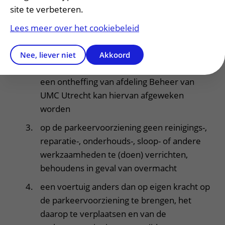
parkeervak, dan wel op een andere voor
site te verbeteren.
parkeren bestemde plaats, te parkeren
Lees meer over het cookiebeleid
een voertuig mag maximaal 24 uur in een
parkeervak staan, alleen met schriftelijke
Nee, liever niet
Akkoord
toestemming van de Beveiligingsdienst of
een ontheffing van afdeling Beheer van
UMC Utrecht kan hiervan afgeweken
worden
op de parkeervoorziening geen reinigings-,
reparatie-, onderhouds-, sloop- of andere
werkzaamheden te (doen) verrichten,
behoudens in geval van overmacht
een voertuig anders dan op eigen kracht op
de parkeervoorziening te brengen, het
daarop te verplaatsen en van de