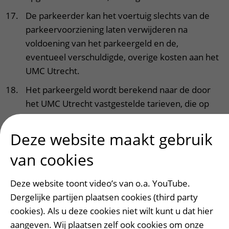
De parkeerder kan het voertuig slechts van de
parkeervoorziening laten verwijderen na
voldoening van het parkeergeld en de,
eventueel verschuldigde, overige kosten aan het
UMC Utrecht.
Het parkeergeld wordt berekend naar de door
het UMC Utrecht vastgestelde tarieven, die op
of bij de parkeervoorziening zijn aangegeven.
Het UMC Utrecht is gerechtigd de tarieven te
Deze website maakt gebruik
wijzigen.
van cookies
Bij verlies van de parkeerkaart is het maximum
dagtarief verschuldigd.
Deze website toont video’s van o.a. YouTube.
De parkeerder verbindt zich:
Dergelijke partijen plaatsen cookies (third party
het voertuig niet anders dan zorgvuldig
cookies). Als u deze cookies niet wilt kunt u dat hier
binnen een als zodanig gemarkeerd vrij
aangeven. Wij plaatsen zelf ook cookies om onze