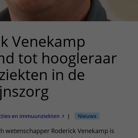
ck Venekamp
d tot hoogleraar
eziekten in de
ijnszorg
cties en immuunziekten
|
Nieuws
sch wetenschapper Roderick Venekamp is