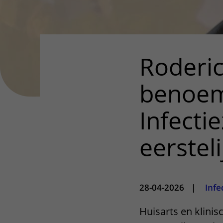
Roderi
benoem
Infecti
eerstel
28-04-2026
|
Infe
Huisarts en klini