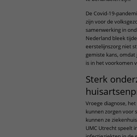
De Covid-19-pandemie 
zijn voor de volksgez
samenwerking in onde
Nederland bleek tijd
eerstelijnszorg niet 
gemiste kans, omdat j
is in het voorkomen 
Sterk onder
huisartsenp
Vroege diagnose, het 
kunnen zorgen voor s
kunnen ze ziekenhui
UMC Utrecht speelt in
infectieziekten in de