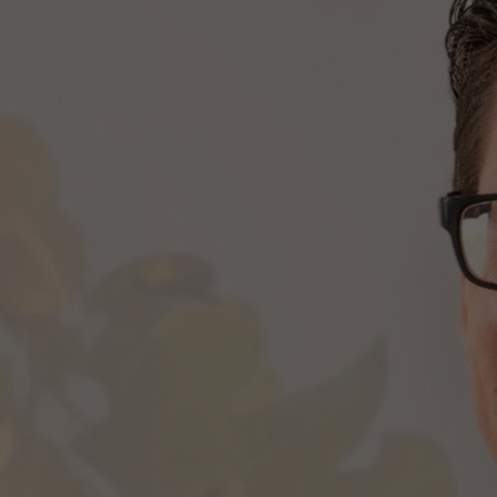
Centra
Onze poliklinieken
Bet
Zorgverleners
Onze verpleegafdelingen
Onze faciliteiten