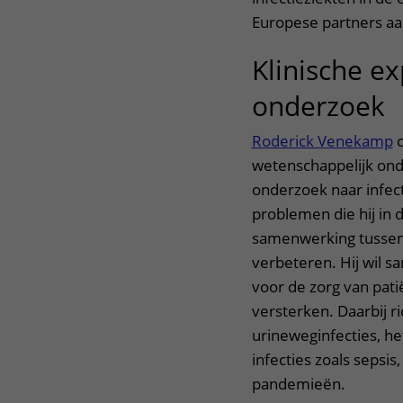
Europese partners aa
Klinische ex
onderzoek
Roderick Venekamp
c
wetenschappelijk onde
onderzoek naar infecti
problemen die hij in d
samenwerking tussen v
verbeteren. Hij wil s
voor de zorg van pati
versterken. Daarbij r
urineweginfecties, h
infecties zoals sepsi
pandemieën.