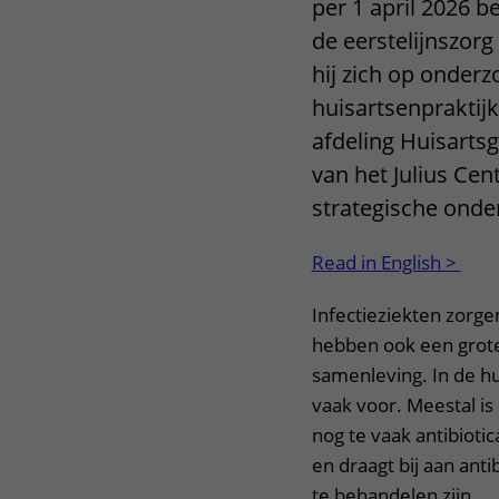
per 1 april 2026 b
de eerstelijnszorg
hij zich op onderz
huisartsenpraktijk
afdeling Huisart
van het Julius Cen
strategische ond
Read in English >
Infectieziekten zorge
hebben ook een grote
samenleving. In de hu
vaak voor. Meestal i
nog te vaak antibioti
en draagt bij aan ant
te behandelen zijn.