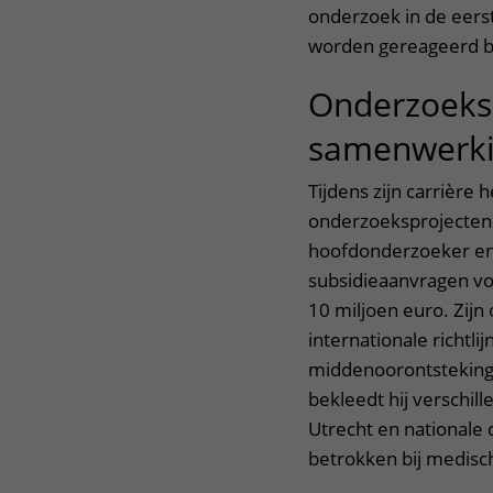
onderzoek in de eerst
worden gereageerd bi
Onderzoeksl
samenwerk
Tijdens zijn carrièr
onderzoeksprojecten g
hoofdonderzoeker en 
subsidieaanvragen vo
10 miljoen euro. Zijn
internationale richtl
middenoorontstekinge
bekleedt hij verschil
Utrecht en nationale 
betrokken bij medisch