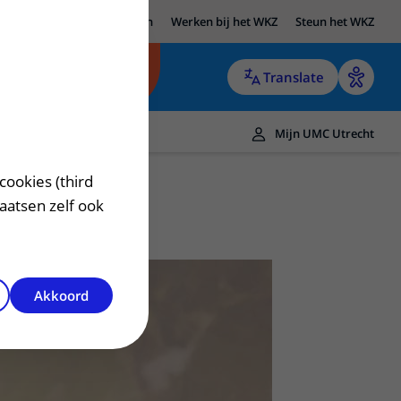
UMC Utrecht
Research
Werken bij het WKZ
Steun het WKZ
Translate
Mijn UMC Utrecht
cookies (third
laatsen zelf ook
Akkoord