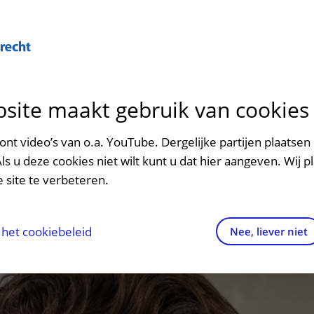
site maakt gebruik van cookies
ontact en route
ersteuning en begeleiding
poed
nt video’s van o.a. YouTube. Dergelijke partijen plaatsen 
Als u deze cookies niet wilt kunt u dat hier aangeven. Wij p
men met kinderen en ouders
dres en route
 site te verbeteren.
aringen van patiënten
arkeren
els en rechten
irtuele plattegrond
het cookiebeleid
Nee, liever niet
rgkosten
httijden