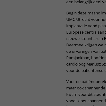
een belangrijk deel v
Begin deze maand imp
UMC Utrecht voor het
implantatie vond plaa
Europese centra aan z
nieuwe steunhart in
Daarmee krijgen we me
de ervaringen van pat
Ramjankhan, hoofdond
cardioloog Mariusz Sz
voor de patiëntensele
Voor de patiënt bete
maar ook spannende k
kwam voor dit steunha
vond ik het spannend d