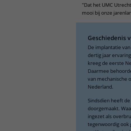
"Dat het UMC Utrecht
mooi bij onze jarenl
Geschiedenis v
De implantatie va
dertig jaar ervari
kreeg de eerste Ne
Daarmee behoorde 
van mechanische o
Nederland.
Sindsdien heeft d
doorgemaakt. Waar
ingezet als overbr
tegenwoordig ook g