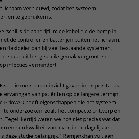
t lichaam vernieuwd, zodat het systeem
en en te gebruiken is.
rschil is de aandrijflijn: de kabel die de pomp in
met de controller en batterijen buiten het lichaam.
en flexibeler dan bij veel bestaande systemen.
ten dat dit het gebruiksgemak vergroot en
op infecties vermindert.
-studie moet meer inzicht geven in de prestaties
e ervaringen van patiënten op de langere termijn.
"De BrioVAD heeft eigenschappen die het systeem
m te onderzoeken, zoals het compacte ontwerp en
ijn. Tegelijkertijd weten we nog niet precies wat dat
en en hun kwaliteit van leven in de dagelijkse
 is deze studie belangrijk." Ramjankhan vult aan: