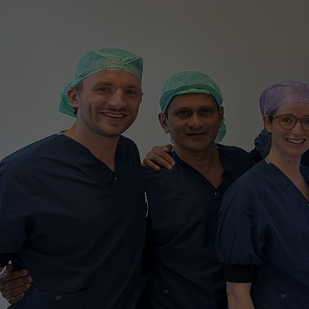
Centra
Onze poliklinieken
Bet
Zorgverleners
Onze verpleegafdelingen
Onze faciliteiten