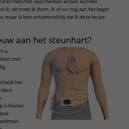
rd en heb met veel mensen erover kunnen
st ik: dit moet ik doen. Ik zit nu nog aan het begin
s, maar ik ben ontzettend blij dat ik deze keuze
ieuw aan het steunhart?
t is
ënten met
dig
cheidt het
rdere
e
 is kleiner
deze
atiënten
e