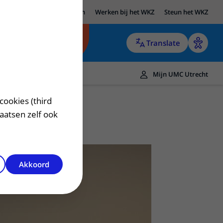
UMC Utrecht
Research
Werken bij het WKZ
Steun het WKZ
Translate
Mijn UMC Utrecht
cookies (third
laatsen zelf ook
Akkoord