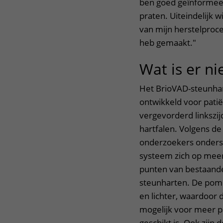
ben goed geïnformee
praten. Uiteindelijk wi
van mijn herstelproce
heb gemaakt."
Wat is er n
Het BrioVAD-steunhar
ontwikkeld voor pati
vergevorderd linkszij
hartfalen. Volgens de
onderzoekers onders
systeem zich op mee
punten van bestaand
steunharten. De pomp
en lichter, waardoor 
mogelijk voor meer p
geschikt is. Ook zijn d