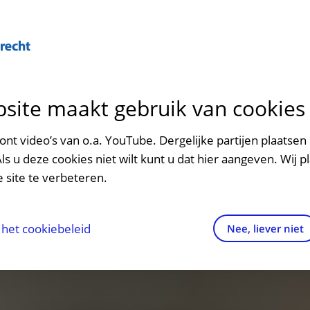
site maakt gebruik van cookies
ontact en route
ersteuning en begeleiding
poed
nt video’s van o.a. YouTube. Dergelijke partijen plaatsen 
Als u deze cookies niet wilt kunt u dat hier aangeven. Wij p
men met kinderen en ouders
dres en route
 site te verbeteren.
aringen van patiënten
arkeren
els en rechten
irtuele plattegrond
het cookiebeleid
Nee, liever niet
rgkosten
httijden